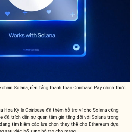
kchain Solana, nền tảng thanh toán Coinbase Pay chính thức
ủa Hoa Kỳ là Coinbase đã thêm hỗ trợ ví cho Solana cũng
se đã trích dẫn sự quan tâm gia tăng đối với Solana trong
ư đang tìm kiếm các lựa chọn thay thế cho Ethereum dựa
ằng sau việc bổ sung hỗ trợ cho mạng.