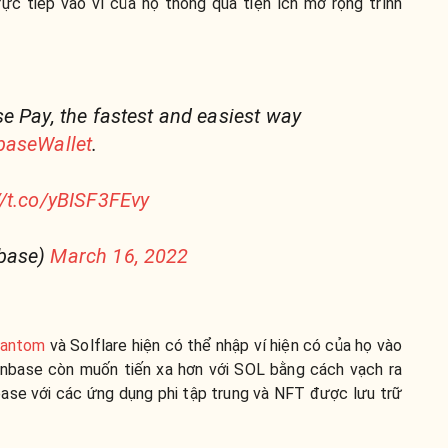
ực tiếp vào ví của họ thông qua tiện ích mở rộng trình
e Pay, the fastest and easiest way
aseWallet
.
//t.co/yBISF3FEvy
base)
March 16, 2022
antom
và Solflare hiện có thể nhập ví hiện có của họ vào
inbase còn muốn tiến xa hơn với SOL bằng cách vạch ra
nbase với các ứng dụng phi tập trung và NFT được lưu trữ