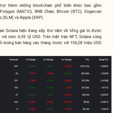
ỗ trợ thêm những blockchain phổ biến khác bao gồm
Polygon (MATIC), BNB Chain, Bitcoin (BTC), Dogecoin
s (XLM) và Ripple (XRP).
ain Solana hiện đang xếp thứ năm về tổng giá trị được
i với mức 6,93 tỷ USD. Trên mặt trận NFT, Solana cũng
ối lượng bán hàng vào tháng trước với 156,28 triệu USD