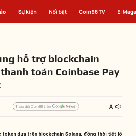
cáo
Sự kiện
Nổi bật
Coin68 TV
E-Maga
ung hỗ trợ blockchain
 thanh toán Coinbase Pay
t
Theo dõi Coin68 trên
 token dựa trên blockchain Solana, đồng thời tiết lộ