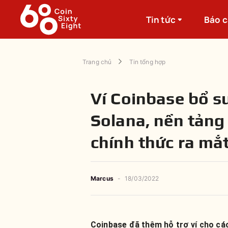
Tin tức
Báo 
Trang chủ
Tin tổng hợp
Ví Coinbase bổ s
Solana, nền tảng
chính thức ra mắ
Marcus
-
18/03/2022
Coinbase đã thêm hỗ trợ ví cho các