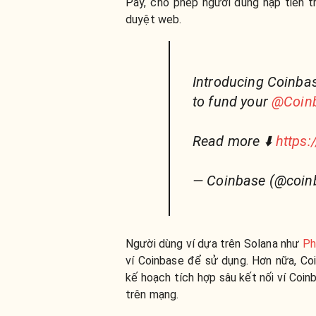
Pay, cho phép người dùng nạp tiền tr
duyệt web.
Introducing Coinbas
to fund your
@Coinb
Read more ⬇️
https:
— Coinbase (@coin
Người dùng ví dựa trên Solana như
Ph
ví Coinbase để sử dụng. Hơn nữa, Co
kế hoạch tích hợp sâu kết nối ví Coi
trên mạng.