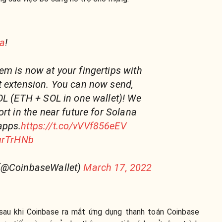
a
!
m is now at your fingertips with
t extension. You can now send,
OL (ETH + SOL in one wallet)! We
rt in the near future for Solana
apps.
https://t.co/vVVf856eEV
gurTrHNb
 (@CoinbaseWallet)
March 17, 2022
 sau khi Coinbase ra mắt ứng dụng thanh toán Coinbase