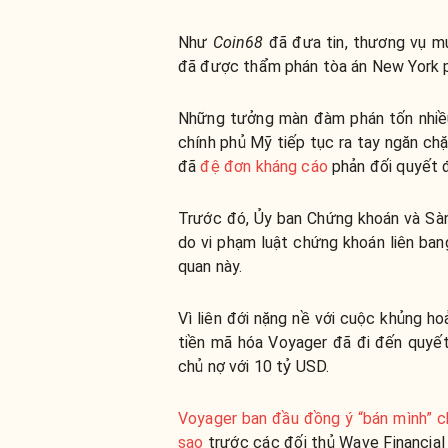
Như
Coin68
đã đưa tin, thương vụ m
đã được thẩm phán tòa án New York 
Những tưởng màn đàm phán tốn nhiều 
chính phủ Mỹ tiếp tục ra tay ngăn ch
đã
đệ đơn kháng cáo
phản đối quyết 
Trước đó, Ủy ban Chứng khoán và Sàn
do vi phạm luật chứng khoán liên ban
quan này.
Vì liên đới nặng nề với cuộc khủng h
tiền mã hóa Voyager đã đi đến quyết
chủ nợ với 10 tỷ USD.
Voyager ban đầu đồng ý “bán mình” 
sao
trước các đối thủ Wave Financial