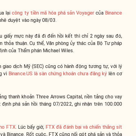
ua lại
công ty tiền mã hóa phá sản Voyager
của
Binance
phê duyệt vào ngày 08/03.
giấy mực này đã đi đến hồi kết thì chỉ 2 ngày sau đó,
ặn thỏa thuận. Cụ thể, Văn phòng ủy thác của Bộ Tư pháp
định của Thẩm phán Michael Wiles.
 giao dịch Mỹ (SEC) cũng có hành động tương tự, với lý
g vì
Binance.US là sàn chứng khoán chưa đăng ký
lên cơ
oảng thanh khoản Three Arrows Capital, nền tảng cho vay
 định phá sản hồi tháng 07/2022, ghi nhận trên 100.000
cho FTX
. Lúc bấy giờ,
FTX đã đánh bại và chiến thắng sít
 và Binance. Rốt cuộc, FTX cũng nối gót phá sản và thỏa