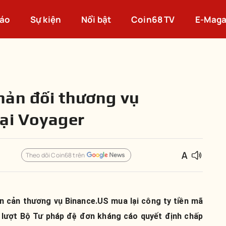
cáo
Sự kiện
Nổi bật
Coin68 TV
E-Maga
hản đối thương vụ
ại Voyager
Theo dõi Coin68 trên
ăn cản thương vụ Binance.US mua lại công ty tiền mã
n lượt Bộ Tư pháp đệ đơn kháng cáo quyết định chấp