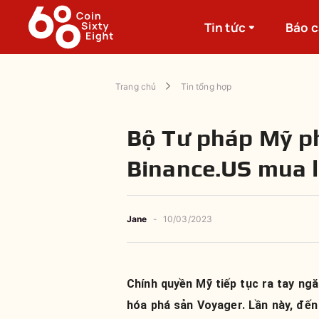
Tin tức
Báo 
Trang chủ
Tin tổng hợp
Bộ Tư pháp Mỹ p
Binance.US mua l
Jane
-
10/03/2023
Chính quyền Mỹ tiếp tục ra tay ng
hóa phá sản Voyager. Lần này, đế