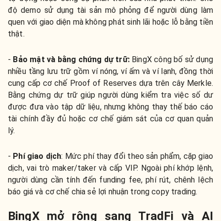
độ demo sử dụng tài sản mô phỏng để người dùng làm
quen với giao diện mà không phát sinh lãi hoặc lỗ bằng tiền
thật.
-
Bảo mật và bằng chứng dự trữ:
BingX công bố sử dụng
nhiều tầng lưu trữ gồm ví nóng, ví ấm và ví lạnh, đồng thời
cung cấp cơ chế Proof of Reserves dựa trên cây Merkle.
Bằng chứng dự trữ giúp người dùng kiểm tra việc số dư
được đưa vào tập dữ liệu, nhưng không thay thế báo cáo
tài chính đầy đủ hoặc cơ chế giám sát của cơ quan quản
lý.
-
Phí giao dịch
:
Mức phí thay đổi theo sản phẩm, cặp giao
dịch, vai trò maker/taker và cấp VIP. Ngoài phí khớp lệnh,
người dùng cần tính đến funding fee, phí rút, chênh lệch
báo giá và cơ chế chia sẻ lợi nhuận trong copy trading.
BingX mở rộng sang TradFi và AI