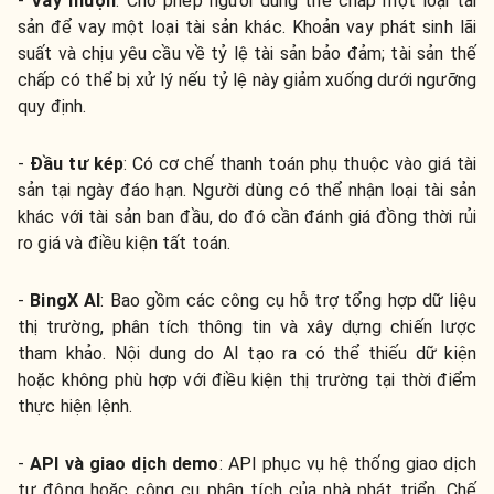
-
Vay mượn
:
Cho phép người dùng thế chấp một loại tài
sản để vay một loại tài sản khác. Khoản vay phát sinh lãi
suất và chịu yêu cầu về tỷ lệ tài sản bảo đảm; tài sản thế
chấp có thể bị xử lý nếu tỷ lệ này giảm xuống dưới ngưỡng
quy định.
-
Đầu tư kép
:
Có cơ chế thanh toán phụ thuộc vào giá tài
sản tại ngày đáo hạn. Người dùng có thể nhận loại tài sản
khác với tài sản ban đầu, do đó cần đánh giá đồng thời rủi
ro giá và điều kiện tất toán.
-
BingX AI
:
Bao gồm các công cụ hỗ trợ tổng hợp dữ liệu
thị trường, phân tích thông tin và xây dựng chiến lược
tham khảo. Nội dung do AI tạo ra có thể thiếu dữ kiện
hoặc không phù hợp với điều kiện thị trường tại thời điểm
thực hiện lệnh.
-
API và giao dịch demo
:
API phục vụ hệ thống giao dịch
tự động hoặc công cụ phân tích của nhà phát triển. Chế