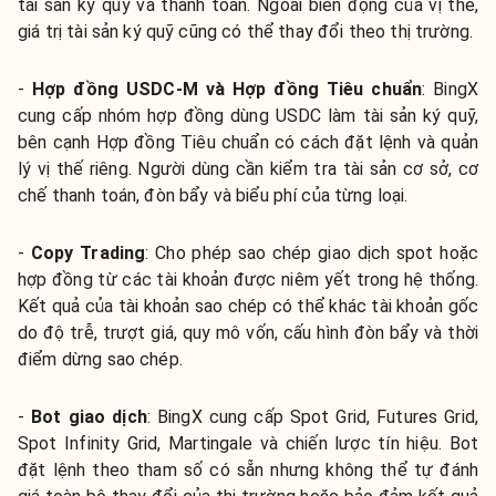
tài sản ký quỹ và thanh toán. Ngoài biến động của vị thế,
giá trị tài sản ký quỹ cũng có thể thay đổi theo thị trường.
-
Hợp đồng USDC-M và Hợp đồng Tiêu chuẩn
:
BingX
cung cấp nhóm hợp đồng dùng USDC làm tài sản ký quỹ,
bên cạnh Hợp đồng Tiêu chuẩn có cách đặt lệnh và quản
lý vị thế riêng. Người dùng cần kiểm tra tài sản cơ sở, cơ
chế thanh toán, đòn bẩy và biểu phí của từng loại.
-
Copy Trading
:
Cho phép sao chép giao dịch spot hoặc
hợp đồng từ các tài khoản được niêm yết trong hệ thống.
Kết quả của tài khoản sao chép có thể khác tài khoản gốc
do độ trễ, trượt giá, quy mô vốn, cấu hình đòn bẩy và thời
điểm dừng sao chép.
-
Bot giao dịch
:
BingX cung cấp Spot Grid, Futures Grid,
Spot Infinity Grid, Martingale và chiến lược tín hiệu. Bot
đặt lệnh theo tham số có sẵn nhưng không thể tự đánh