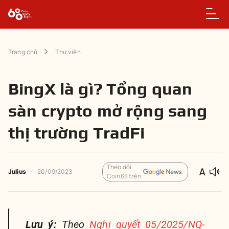
Trang chủ
Thư viện
BingX là gì? Tổng quan
sàn crypto mở rộng sang
thị trường TradFi
Theo dõi
Julius
-
20/09/2023
Coin68 trên
Lưu ý:
Theo
Nghị quyết 05/2025/NQ-