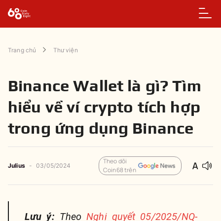
Trang chủ
Thư viện
Binance Wallet là gì? Tìm
hiểu về ví crypto tích hợp
trong ứng dụng Binance
Theo dõi
Julius
-
03/05/2024
Coin68 trên
Lưu ý:
Theo
Nghị quyết 05/2025/NQ-