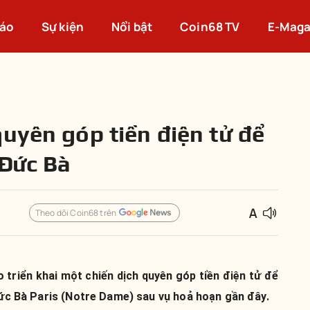
cáo
Sự kiện
Nổi bật
Coin68 TV
E-Maga
quyên góp tiền điện tử để
 Đức Bà
Theo dõi Coin68 trên
 triển khai một chiến dịch quyên góp tiền điện tử để
 Đức Bà Paris (Notre Dame) sau vụ hoả hoạn gần đây.