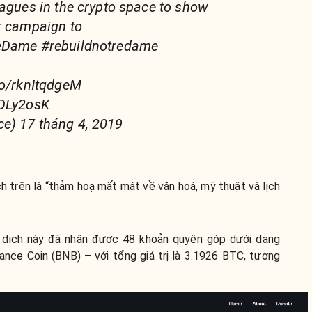
eagues in the crypto space to show
r campaign to
reDame #rebuildnotredame
co/rknItqdgeM
CDLy2osK
e) 17 tháng 4, 2019
h trên là “thảm hoạ mất mát về văn hoá, mỹ thuật và lịch
ến dịch này đã nhận được 48 khoản quyên góp dưới dạng
ance Coin (BNB) – với tổng giá trị là 3.1926 BTC, tương