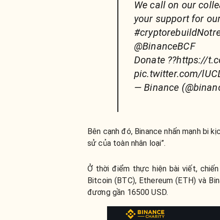
We call on our coll
your support for ou
#cryptorebuildNot
@BinanceBCF
Donate ??https://t.
pic.twitter.com/lU
— Binance (@binanc
Bên cạnh đó, Binance nhấn mạnh bi kịc
sử của toàn nhân loại”.
Ở thời điểm thực hiện bài viết, chi
Bitcoin (BTC), Ethereum (ETH) và Bin
đương gần 16500 USD.