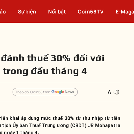
cáo
Sự kiện
Nổi bật
Coin68 TV
E-Maga
 đánh thuế 30% đối với
 trong đầu tháng 4
Theo dõi Coin68 trên
riển khai áp dụng mức thuế 30% từ thu nhập từ tiền
hủ tịch Ủy ban Thuế Trung ương (CBDT) JB Mohapatra
ừ ngày 1 tháng 4.