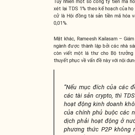
Tuy nhiên một số công ty tiền mã h
xét lại TDS 1% theo kế hoạch của họ 
cử là Hội đồng tài sản tiền mã hóa
0,01%.
Mặt khác, Rameesh Kailasam – Giám 
ngành được thành lập bởi các nhà sán
còn viết một lá thư cho Bộ trưởng 
thuyết phục về vấn đề này với nội dun
“Nếu mục đích của các đề
các tài sản crypto, thì TD
hoạt động kinh doanh khô
của chính phủ buộc các n
dịch phải hoạt động ở nư
phương thức P2P không rõ