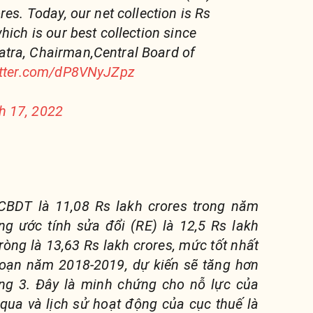
res. Today, our net collection is Rs
hich is our best collection since
tra, Chairman,Central Board of
itter.com/dP8VNyJZpz
h 17, 2022
CBDT là 11,08 Rs lakh crores trong năm
ng ước tính sửa đổi (RE) là 12,5 Rs lakh
ròng là 13,63 Rs lakh crores, mức tốt nhất
đoạn năm 2018-2019, dự kiến ​​sẽ tăng hơn
ng 3. Đây là minh chứng cho nỗ lực của
qua và lịch sử hoạt động của cục thuế là