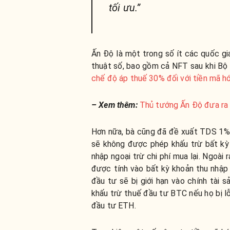
tối ưu.”
Ấn Độ là một trong số ít các quốc gi
thuật số, bao gồm cả NFT sau khi Bộ 
chế độ áp thuế 30% đối với tiền mã hó
– Xem thêm:
Thủ tướng Ấn Độ đưa ra
Hơn nữa, bà cũng đã đề xuất TDS 1% đ
sẽ không được phép khấu trừ bất kỳ k
nhập ngoại trừ chi phí mua lại. Ngoài
được tính vào bất kỳ khoản thu nhập 
đầu tư sẽ bị giới hạn vào chính tài 
khấu trừ thuế đầu tư BTC nếu họ bị l
đầu tư ETH.