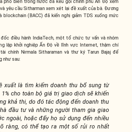
óa phổ biến trong nước đã kêu gọi chính phủ Ấn Độ xem
và yêu cầu Sitharman xem xét lại đề xuất của bà. Đương
 và blockchain (BACC) đã kiến nghị giảm TDS xuống mức
đốc điều hành IndiaTech, một tổ chức tư vấn và nhóm
g lập khởi nghiệp Ấn Độ về lĩnh vực Internet, thậm chí
tài chính Nirmala Sitharaman và thư ký Tarun Bajaj để
g như sau:
 xuất là tìm kiếm doanh thu bổ sung từ
S 1% cho toàn bộ giá trị giao dịch sẽ khiến
ng khả thi, do đó tác động đến doanh thu
hà đầu tư và những người tham gia giao
ớc ngoài, hoặc đẩy họ sử dụng đến nhiều
 ràng, có thể tạo ra một số rủi ro nhất