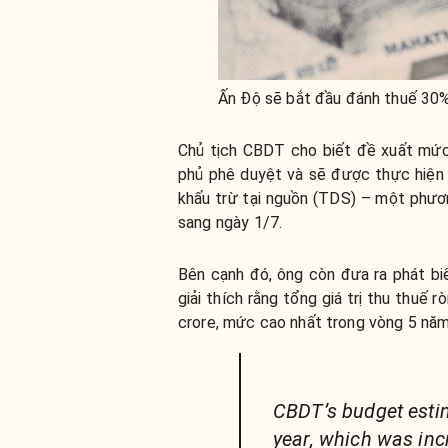
Ấn Độ sẽ bắt đầu đánh thuế 30% 
Chủ tịch CBDT cho biết đề xuất mức
phủ phê duyệt và sẽ được thực hiện n
khấu trừ tại nguồn (TDS) – một phươn
sang ngày 1/7.
Bên cạnh đó, ông còn đưa ra phát biể
giải thích rằng tổng giá trị thu thuế
crore, mức cao nhất trong vòng 5 năm 
CBDT’s budget estim
year, which was inc