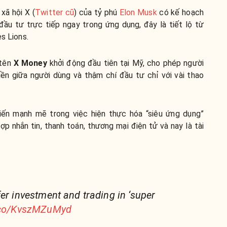
xã hội X (
Twitter cũ
) của tỷ phú
Elon Musk
có kế hoạch
 đầu tư trực tiếp ngay trong ứng dụng, đây là tiết lộ từ
s Lions.
 tên
X Money
khởi động đầu tiên tại Mỹ, cho phép người
 tiền giữa người dùng và thậm chí đầu tư chỉ với vài thao
ến mạnh mẽ trong việc hiện thực hóa “siêu ứng dụng”
hợp nhắn tin, thanh toán, thương mại điện tử và nay là tài
fer investment and trading in ‘super
t.co/KvszMZuMyd