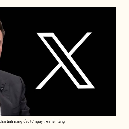
 khai tính năng đầu tư ngay trên nền tảng