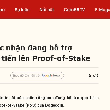
cáo
Sự kiện
Nổi bật
Coin68 TV
E-Maga
ác nhận đang hỗ trợ
tiến lên Proof-of-Stake
Theo dõi Coin68 trên
terin đã xác nhận rằng anh đang hỗ trợ quá trình
roof-of-Stake (PoS) của Dogecoin.