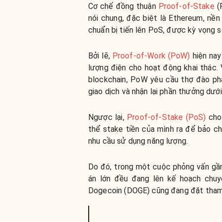
Cơ chế đồng thuận
Proof-of-Stake
(P
nói chung, đặc biệt là Ethereum, nền
chuẩn bị tiến lên PoS, được kỳ vọng 
Bởi lẽ,
Proof-of-Work (PoW)
hiện nay
lượng điện cho hoạt động khai thác
blockchain, PoW yêu cầu thợ đào ph
giao dịch và nhận lại phần thưởng dướ
Ngược lại,
Proof-of-Stake (PoS)
cho 
thể stake tiền của mình ra để bảo ch
nhu cầu sử dụng năng lượng.
Do đó, trong một cuộc phỏng vấn gầ
án lớn đều đang lên kế hoạch chuy
Dogecoin (DOGE) cũng đang đặt tham