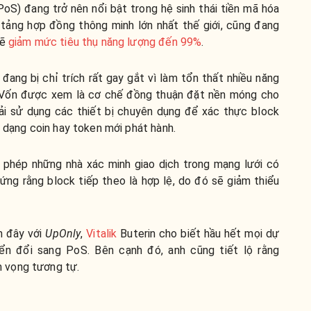
oS) đang trở nên nổi bật trong hệ sinh thái tiền mã hóa
 tảng hợp đồng thông minh lớn nhất thế giới, cũng đang
sẽ
giảm mức tiêu thụ năng lượng đến 99%
.
 đang bị chỉ trích rất gay gắt vì làm tổn thất nhiều năng
. Vốn được xem là cơ chế đồng thuận đặt nền móng cho
ải sử dụng các thiết bị chuyên dụng để xác thực block
i dạng coin hay token mới phát hành.
phép những nhà xác minh giao dịch trong mạng lưới có
ứng rằng block tiếp theo là hợp lệ, do đó sẽ giảm thiểu
n đây với
UpOnly
,
Vitalik
Buterin cho biết hầu hết mọi dự
ển đổi sang PoS. Bên cạnh đó, anh cũng tiết lộ rằng
 vọng tương tự.