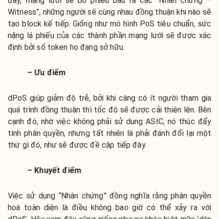
đây, mạng lưới sẽ bỏ phiếu bầu ra các “Nhân chứng –
Witness”, những người sẽ cùng nhau đồng thuận khi nào sẽ
tạo block kế tiếp. Giống như mô hình PoS tiêu chuẩn, sức
nặng lá phiếu của các thành phần mạng lưới sẽ được xác
định bởi số token họ đang sở hữu.
– Ưu điểm
dPoS giúp giảm độ trễ, bởi khi càng có ít người tham gia
quá trình đồng thuận thì tốc độ sẽ được cải thiện lên. Bên
cạnh đó, nhờ việc không phải sử dụng ASIC, nó thúc đẩy
tính phân quyền, nhưng tất nhiên là phải đánh đổi lại một
thứ gì đó, như sẽ được đề cập tiếp đây.
– Khuyết điểm
Việc sử dụng “Nhân chứng” đồng nghĩa rằng phân quyền
hoá toàn diện là điều không bao giờ có thể xảy ra với