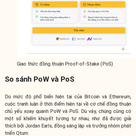
Giao thức đồng thuận Proof-of-Stake (PoS)
So sánh PoW và PoS
Do mức độ phổ biến hiện tại của Bitcoin và Ethereum,
cuộc tranh luận ở thời điểm hiện tại về cơ chế đồng thuận
chủ yếu xoay quanh PoW và PoS. Dù vậy, chúng cũng có
một số khiếm khuyết tương tự nhau, như đã được giải
thích bởi Jordan Earls, đồng sáng lập và trưởng nhóm phát
triển Qtum: