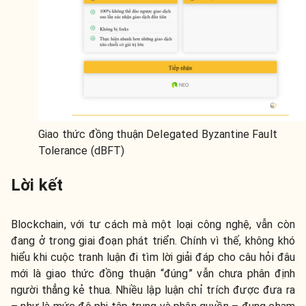
Giao thức đồng thuận Delegated Byzantine Fault
Tolerance (dBFT)
Lời kết
Blockchain, với tư cách mà một loại công nghệ, vẫn còn
đang ở trong giai đoạn phát triển. Chính vì thế, không khó
hiểu khi cuộc tranh luận đi tìm lời giải đáp cho câu hỏi đâu
mới là giao thức đồng thuận “đúng” vẫn chưa phân định
người thẳng kẻ thua. Nhiều lập luận chỉ trích được đưa ra