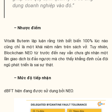
dụng doanh nghiệp vào đó.”
–
Nhược điểm
Vitalik Buterin lập luận rằng tính bất biến 100% lúc nào
cũng chỉ là một khái niệm nằm trên sách vở. Tuy nhiên,
Blockchain NEO từ trước đến nay vẫn chưa ghi nhận một
lần giao dịch bị đảo ngược mà cho thấy khẳng định của đội
ngũ phát triển là sai sự thật.
– Mức độ tiếp nhận
dBFT hiện đang được sử dụng bởi NEO.