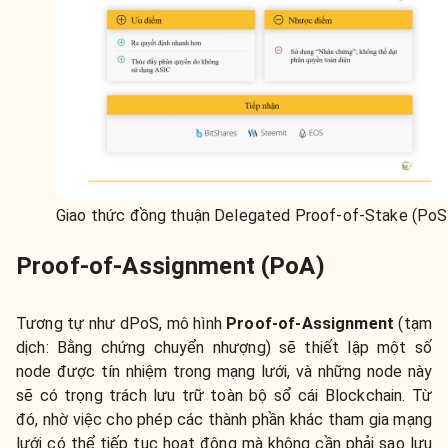
Giao thức đồng thuận Delegated Proof-of-Stake (PoS
Proof-of-Assignment (PoA)
Tương tự như dPoS, mô hình
Proof-of-Assignment
(tạm
dịch: Bằng chứng chuyển nhượng) sẽ thiết lập một số
node được tín nhiệm trong mạng lưới, và những node này
sẽ có trọng trách lưu trữ toàn bộ sổ cái Blockchain. Từ
đó, nhờ việc cho phép các thành phần khác tham gia mạng
lưới có thể tiếp tục hoạt động mà không cần phải sao lưu