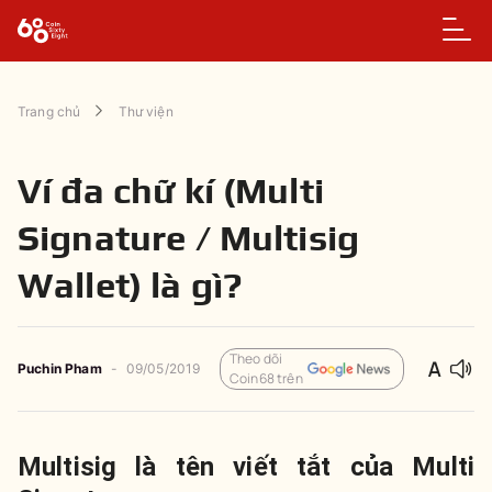
Trang chủ
Thư viện
Ví đa chữ kí (Multi
Signature / Multisig
Wallet) là gì?
Theo dõi
Puchin Pham
-
09/05/2019
Coin68 trên
Multisig
là tên viết tắt của
Multi