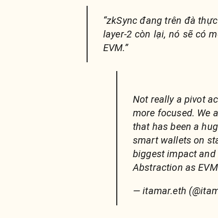
“zkSync đang trên đà thực 
layer-2 còn lại, nó sẽ có 
EVM.”
Not really a pivot a
more focused. We a
that has been a hu
smart wallets on st
biggest impact and 
Abstraction as EVM
— itamar.eth (@ita