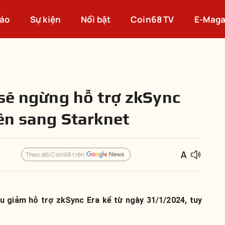
cáo
Sự kiện
Nổi bật
Coin68 TV
E-Maga
 sẽ ngừng hỗ trợ zkSync
iên sang Starknet
Theo dõi Coin68 trên
u giảm hỗ trợ zkSync Era kể từ ngày 31/1/2024, tuy