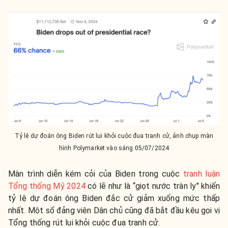
Tỷ lệ dự đoán ông Biden rút lui khỏi cuộc đua tranh cử, ảnh chụp màn
hình Polymarket vào sáng 05/07/2024
Màn trình diễn kém cỏi của Biden trong cuộc
tranh luận
Tổng thống Mỹ 2024
có lẽ như là “giọt nước tràn ly" khiến
tỷ lệ dự đoán ông Biden đắc cử giảm xuống mức thấp
nhất. Một số đảng viên Dân chủ cũng đã bắt đầu kêu gọi vị
Tổng thống rút lui khỏi cuộc đua tranh cử.