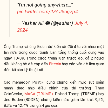
“I’m not going anywhere…”
pic.twitter.com/lMAJ5og7p4
— Yashar Ali 🐘 (@yashar)
July 4,
2024
Ông Trump và ông Biden dự kiến sẽ đối đầu với nhau một
lần nữa trong cuộc tranh luận tổng thống cuối cùng vào
ngày 10/09. Trong cuộc tranh luận trước đó, cả 2 người
đều không hề đề cập đến
Bitcoin
hay các vấn đề liên quan
đến tài sản kỹ thuật số.
Các memecoin PolitiFi cũng chứng kiến mức sụt giảm
mạnh theo nhịp điều chỉnh của thị trường. Theo
CoinGecko,
MAGA (TRUMP)
, Doland Tremp (TREMP) hay
Jeo Boden (BODEN) chứng kiến mức giảm lần lượt 9,5%,
8,3% và 12,4% trong 24 giờ qua.