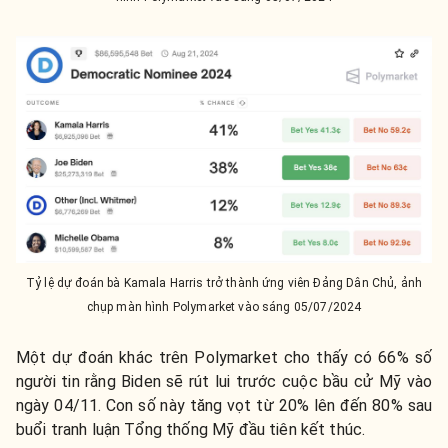
Tỷ lệ dự đoán bà Kamala Harris trở thành ứng viên Đảng Dân Chủ, ảnh
chụp màn hình Polymarket vào sáng 05/07/2024
Một dự đoán khác trên Polymarket cho thấy có 66% số
người tin rằng Biden sẽ rút lui trước cuộc bầu cử Mỹ vào
ngày 04/11. Con số này tăng vọt từ 20% lên đến 80% sau
buổi tranh luận Tổng thống Mỹ đầu tiên kết thúc.