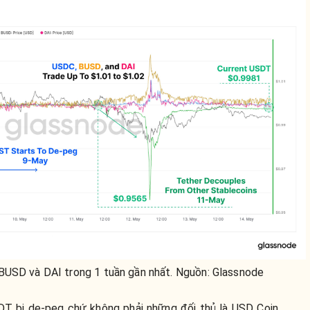
BUSD và DAI trong 1 tuần gần nhất. Nguồn: Glassnode
SDT bị de-peg chứ không phải những đối thủ là USD Coin