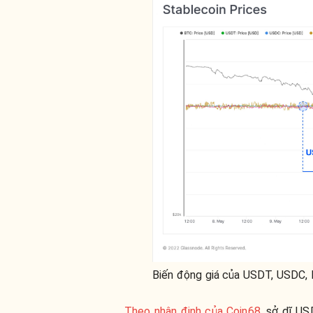
Biến động giá của USDT, USDC, 
Theo nhận định của Coin68
, sở dĩ U