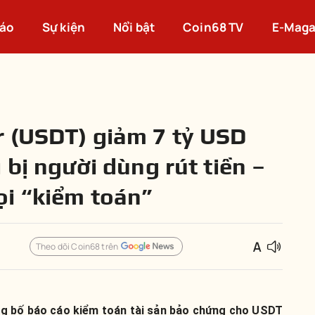
cáo
Sự kiện
Nổi bật
Coin68 TV
E-Maga
 (USDT) giảm 7 tỷ USD
 bị người dùng rút tiền –
i “kiểm toán”
Theo dõi Coin68 trên
ng bố báo cáo kiểm toán tài sản bảo chứng cho USDT