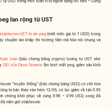
 tỷ USD trong một tuần vì bị người dùng rút tiền – Cộng
peg lan rộng từ UST
 stablecoin UST bị de-peg
(mất mốc giá trị 1 USD) trong
y chuyền lan khắp thị trường tiền mã hóa nói chung và
thuật toán
(bảo chứng bằng crypto) tương tự UST như
y
DEI của Deus Finance
lần lượt mất peg, giảm sâu khỏi
blecoin “truyền thống” (bảo chứng bằng USD) có vốn hóa
 cũng bị bán tháo vào hôm 12/05, có lúc giảm về tận 0.95
h chóng khôi phục về vùng 0.98 – 0.99 USD, song đã
i đã nắm giữ stablecoin.