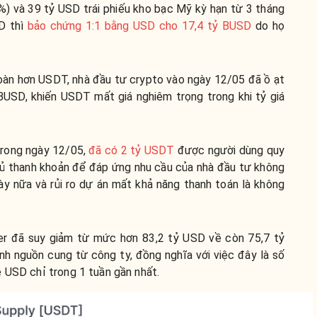
%) và 39 tỷ USD trái phiếu kho bạc Mỹ kỳ hạn từ 3 tháng
SD thì
bảo chứng 1:1 bằng USD cho 17,4 tỷ BUSD
do họ
oàn hơn USDT, nhà đầu tư crypto vào ngày 12/05 đã ồ ạt
USD, khiến USDT mất giá nghiêm trọng trong khi tỷ giá
 trong ngày 12/05,
đã có 2 tỷ USDT
được người dùng quy
đủ thanh khoản để đáp ứng nhu cầu của nhà đầu tư không
y nữa và rủi ro dự án mất khả năng thanh toán là không
er đã suy giảm từ mức hơn 83,2 tỷ USD về còn 75,7 tỷ
h nguồn cung từ công ty, đồng nghĩa với việc đây là số
 USD chỉ trong 1 tuần gần nhất.