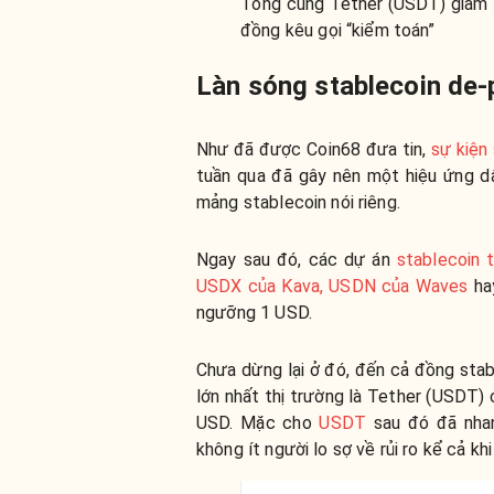
Tổng cung Tether (USDT) giảm 7
đồng kêu gọi “kiểm toán”
Làn sóng stablecoin de-
Như đã được Coin68 đưa tin,
sự kiện
tuần qua đã gây nên một hiệu ứng dâ
mảng stablecoin nói riêng.
Ngay sau đó, các dự án
stablecoin 
USDX của Kava, USDN của Waves
ha
ngưỡng 1 USD.
Chưa dừng lại ở đó, đến cả đồng sta
lớn nhất thị trường là Tether (USDT)
USD. Mặc cho
USDT
sau đó đã nhan
không ít người lo sợ về rủi ro kể cả kh