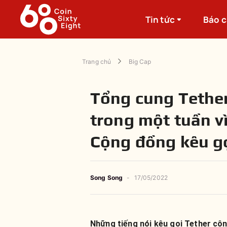
Tin tức
Báo 
Trang chủ
Big Cap
Tổng cung Tether
trong một tuần vì
Cộng đồng kêu gọ
Song Song
-
17/05/2022
Những tiếng nói kêu gọi Tether cô