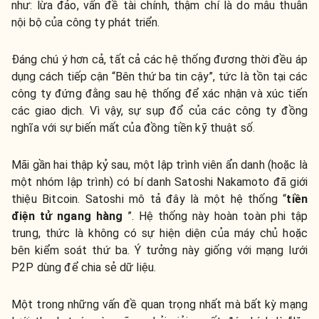
như: lừa đảo, vấn đề tài chính, thậm chí là do mâu thuẫn
nội bộ của công ty phát triển.
Đáng chú ý hơn cả, tất cả các hệ thống đương thời đều áp
dụng cách tiếp cận “Bên thứ ba tin cậy”, tức là tồn tại các
công ty đứng đằng sau hệ thống để xác nhận và xúc tiến
các giao dịch. Vì vậy, sự sụp đổ của các công ty đồng
nghĩa với sự biến mất của đồng tiền kỹ thuật số.
Mãi gần hai thập kỷ sau, một lập trình viên ẩn danh (hoặc là
một nhóm lập trình) có bí danh Satoshi Nakamoto đã giới
thiệu Bitcoin. Satoshi mô tả đây là một hệ thống “
tiền
điện tử ngang hàng
”. Hệ thống này hoàn toàn phi tập
trung, thức là không có sự hiện diện của máy chủ hoặc
bên kiểm soát thứ ba. Ý tưởng này giống với mạng lưới
P2P dùng để chia sẻ dữ liệu.
Một trong những vấn đề quan trọng nhất mà bất kỳ mạng