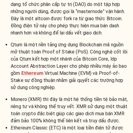
dạng tổ chức phân cấp tự trị (DAO) do một tập hợp
những người dùng, được gọi là “masternode” vận hành.
Đây là một altcoin được fork ra từ giao thức Bitcoin.
Đồng điện tử này cho phép thực hiện mua bán dash
nhanh hơn và không để lại dấu vết giao dịch.
Qtum là một nền tảng ứng dụng Blockchain mã nguồn
mở thuật toán Proof of Stake (PoS). Công nghệ cốt lõi
của Qtum kết hợp một nhánh của Bitcoin Core, lớp
Account Abstraction Layer cho phép nhiều máy ảo bao
gồm
Ethereum
Virtual Machine (EVM) và Proof-of-
Stake sự đồng thuận nhằm giải quyết các trường hợp
sử dụng công nghiệp.
Monero (XMR) thì đây là một hệ thống tiền tệ bảo mật,
riêng tư và không thể truy vết. XMR sử dụng một thuật
toán crypto đặc biệt giúp các giao dịch mua bán XMR
đảm bảo 100% không thể liên kết và truy dấu được.
Ethereum Classic (ETC) là một loại tiền điện tử được