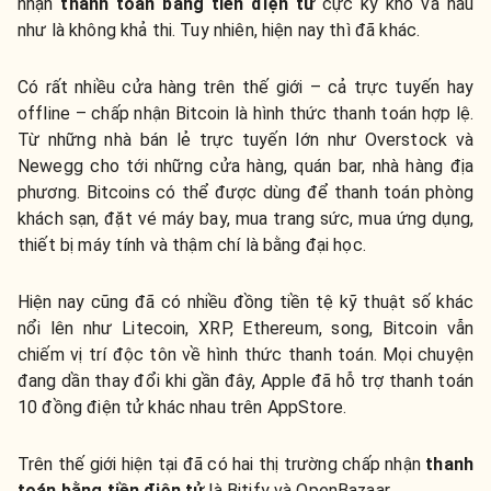
nhận
thanh toán bằng tiền điện tử
cực kỳ khó và hầu
như là không khả thi. Tuy nhiên, hiện nay thì đã khác.
Có rất nhiều cửa hàng trên thế giới – cả trực tuyến hay
offline – chấp nhận Bitcoin là hình thức thanh toán hợp lệ.
Từ những nhà bán lẻ trực tuyến lớn như Overstock và
Newegg cho tới những cửa hàng, quán bar, nhà hàng địa
phương. Bitcoins có thể được dùng để thanh toán phòng
khách sạn, đặt vé máy bay, mua trang sức, mua ứng dụng,
thiết bị máy tính và thậm chí là bằng đại học.
Hiện nay cũng đã có nhiều đồng tiền tệ kỹ thuật số khác
nổi lên như Litecoin, XRP, Ethereum, song, Bitcoin vẫn
chiếm vị trí độc tôn về hình thức thanh toán. Mọi chuyện
đang dần thay đổi khi gần đây, Apple đã hỗ trợ thanh toán
10 đồng điện tử khác nhau trên AppStore.
Trên thế giới hiện tại đã có hai thị trường chấp nhận
thanh
toán bằng tiền điện tử
là Bitify và OpenBazaar.