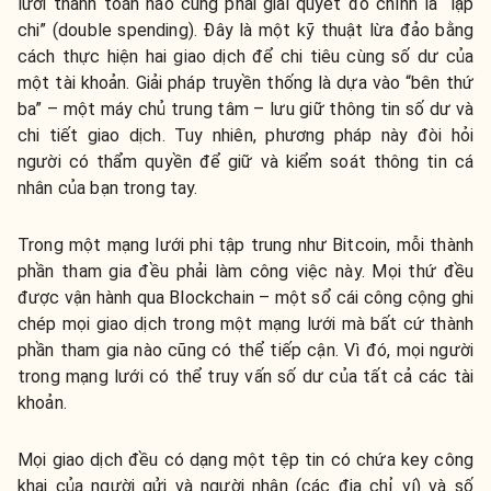
lưới thanh toán nào cũng phải giải quyết đó chính là “lặp
chi” (double spending). Đây là một kỹ thuật lừa đảo bằng
cách thực hiện hai giao dịch để chi tiêu cùng số dư của
một tài khoản. Giải pháp truyền thống là dựa vào “bên thứ
ba” – một máy chủ trung tâm – lưu giữ thông tin số dư và
chi tiết giao dịch. Tuy nhiên, phương pháp này đòi hỏi
người có thẩm quyền để giữ và kiểm soát thông tin cá
nhân của bạn trong tay.
Trong một mạng lưới phi tập trung như Bitcoin, mỗi thành
phần tham gia đều phải làm công việc này. Mọi thứ đều
được vận hành qua Blockchain – một sổ cái công cộng ghi
chép mọi giao dịch trong một mạng lưới mà bất cứ thành
phần tham gia nào cũng có thể tiếp cận. Vì đó, mọi người
trong mạng lưới có thể truy vấn số dư của tất cả các tài
khoản.
Mọi giao dịch đều có dạng một tệp tin có chứa key công
khai của người gửi và người nhận (các địa chỉ ví) và số