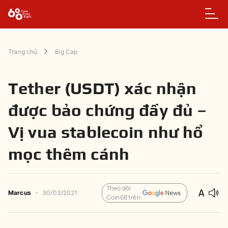
Trang chủ
Big Cap
Tether (USDT) xác nhận
được bảo chứng đầy đủ –
Vị vua stablecoin như hổ
mọc thêm cánh
Theo dõi
Marcus
-
30/03/2021
Coin68 trên