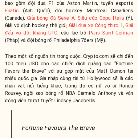
bao gồm đội đua F1 của Aston Martin, tuyển esports
Fnatic
(Anh Quốc), đội hockey Montreal Canadiens
(Canada),
Giải bóng đá Serie A
,
Siêu cúp Copa Italia
(Ý),
Giải vô địch hockey thế giới,
Giải đua xe Công thức 1
,
Giải
đấu võ đối kháng UFC
, câu lạc bộ
Paris Saint-Germain
(Pháp) và đội bóng rổ Philadelphia 76ers (Mỹ).
Theo một số nguồn tin trong cuộc, Crypto.com sẽ chi đến
100 triệu USD cho các chiến dịch quảng cáo “Fortune
Favors the Brave” với sự góp mặt của Matt Damon tại
nhiều quốc gia. Gia nhập cùng tài tử Hollywood sẽ là các
nhân vật nổi tiếng khác, trong đó có nữ võ sĩ Ronda
Rousey, ngôi sao bóng rổ NBA Carmelo Anthony và vận
động viên trượt tuyết Lindsey Jacobellis.
Fortune Favours The Brave