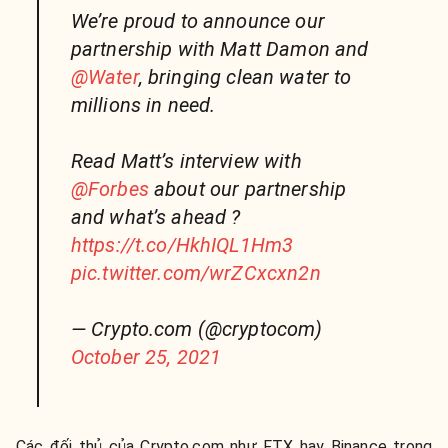
We’re proud to announce our
partnership with Matt Damon and
@Water
, bringing clean water to
millions in need.
Read Matt’s interview with
@Forbes
about our partnership
and what’s ahead ?
https://t.co/HkhIQL1Hm3
pic.twitter.com/wrZCxcxn2n
— Crypto.com (@cryptocom)
October 25, 2021
Các đối thủ của Crypto.com như FTX hay Binance trong