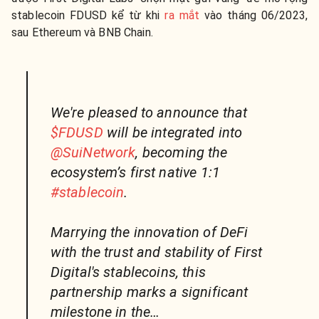
stablecoin FDUSD kể từ khi
ra mắt
vào tháng 06/2023,
sau Ethereum và BNB Chain.
We're pleased to announce that
$FDUSD
will be integrated into
@SuiNetwork
, becoming the
ecosystem’s first native 1:1
#stablecoin
.
Marrying the innovation of DeFi
with the trust and stability of First
Digital's stablecoins, this
partnership marks a significant
milestone in the…