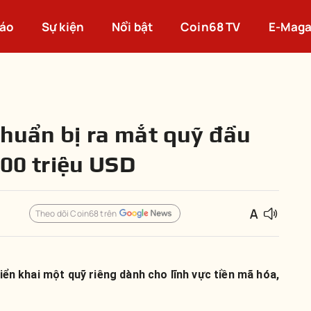
cáo
Sự kiện
Nổi bật
Coin68 TV
E-Maga
chuẩn bị ra mắt quỹ đầu
500 triệu USD
Theo dõi Coin68 trên
iển khai một quỹ riêng dành cho lĩnh vực tiền mã hóa,