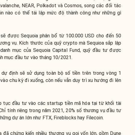
Avalanche, NEAR, Polkadot và Cosmos, song các đối tác
ain nào có thể tái lập mức độ thành công như những gì
ư sẽ được Sequoia phân bổ từ 100.000 USD cho đến 50
hương vụ. Kích thước của quỹ crypto mà Sequioa sắp lập
 danh mục của Sequoia Capital Fund, quỹ đầu tư được
anh mục đầu tư vào tháng 10/2021.
 dự định sẽ sử dụng toàn bộ số tiền trên trong vòng 1
vào chu kỳ đi xuống, còn nếu vẫn duy trì xu hướng đi lên
p tục đầu tư vào các startup tiền mã hóa tại từ khối tài
Chỉ tính riêng trong năm 2021, 20% số thương vụ đầu tư
những dự án lớn như FTX, Fireblocks hay Filecoin.
óa đã chứng kiến nhiều thương vụ gọi vốn lớn, gồm Dune