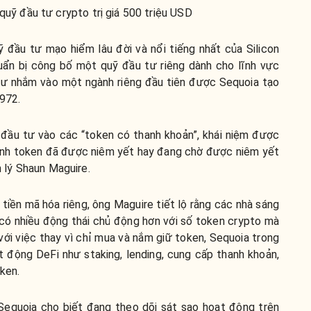
quỹ đầu tư crypto trị giá 500 triệu USD
 đầu tư mạo hiểm lâu đời và nổi tiếng nhất của Silicon
uẩn bị công bố một quỹ đầu tư riêng dành cho lĩnh vực
 tư nhắm vào một ngành riêng đầu tiên được Sequoia tạo
972.
đầu tư vào các “token có thanh khoản”, khái niệm được
ành token đã được niêm yết hay đang chờ được niêm yết
n lý Shaun Maguire.
 tiền mã hóa riêng, ông Maguire tiết lộ rằng các nhà sáng
có nhiều động thái chủ động hơn với số token crypto mà
với việc thay vì chỉ mua và nắm giữ token, Sequoia trong
ạt động DeFi như staking, lending, cung cấp thanh khoản,
oken.
 Sequoia cho biết đang theo dõi sát sao hoạt động trên