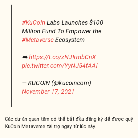
#KuCoin
Labs Launches $100
Million Fund To Empower the
#Metaverse
Ecosystem
➡️
https://t.co/zNJIrmbCnX
pic.twitter.com/YyNJ54fAAl
— KUCOIN (@kucoincom)
November 17, 2021
Các dự án quan tâm có thể bắt đầu đăng ký để được quỹ
KuCoin Metaverse tài trợ ngay từ lúc này.