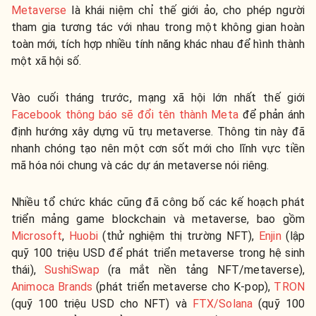
Metaverse
là khái niệm chỉ thế giới ảo, cho phép người
tham gia tương tác với nhau trong một không gian hoàn
toàn mới, tích hợp nhiều tính năng khác nhau để hình thành
một xã hội số.
Vào cuối tháng trước, mạng xã hội lớn nhất thế giới
Facebook thông báo sẽ đổi tên thành Meta
để phản ánh
định hướng xây dựng vũ trụ metaverse. Thông tin này đã
nhanh chóng tạo nên một cơn sốt mới cho lĩnh vực tiền
mã hóa nói chung và các dự án metaverse nói riêng.
Nhiều tổ chức khác cũng đã công bố các kế hoạch phát
triển mảng game blockchain và metaverse, bao gồm
Microsoft
,
Huobi
(thử nghiệm thị trường NFT),
Enjin
(lập
quỹ 100 triệu USD để phát triển metaverse trong hệ sinh
thái),
SushiSwap
(ra mắt nền tảng NFT/metaverse),
Animoca Brands
(phát triển metaverse cho K-pop),
TRON
(quỹ 100 triệu USD cho NFT) và
FTX/Solana
(quỹ 100