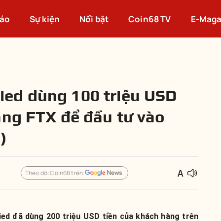
cáo
Sự kiện
Nổi bật
Coin68 TV
E-Maga
ed dùng 100 triệu USD
àng FTX để đầu tư vào
)
Theo dõi Coin68 trên
ed đã dùng 200 triệu USD tiền của khách hàng trên