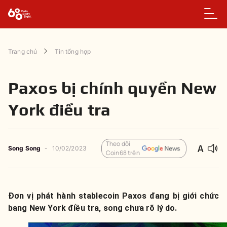
Trang chủ
Tin tổng hợp
Paxos bị chính quyền New
York điều tra
Theo dõi
Song Song
-
10/02/2023
Coin68 trên
Đơn vị phát hành stablecoin Paxos đang bị giới chức
bang New York điều tra, song chưa rõ lý do.