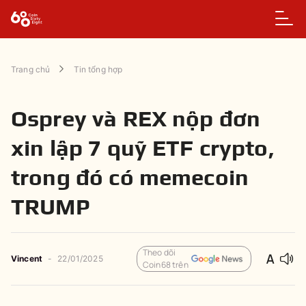
Trang chủ
Tin tổng hợp
Osprey và REX nộp đơn
xin lập 7 quỹ ETF crypto,
trong đó có memecoin
TRUMP
Theo dõi
Vincent
-
22/01/2025
Coin68 trên