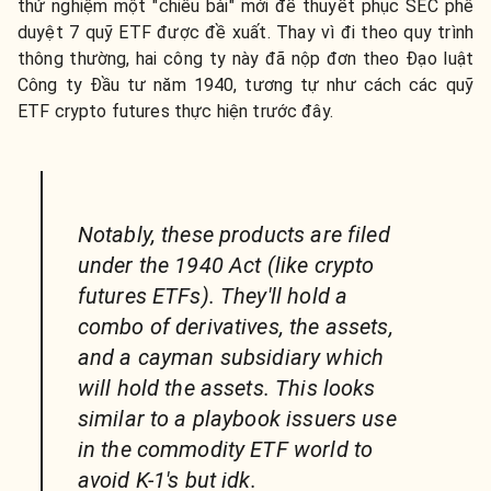
thử nghiệm một "chiêu bài" mới để thuyết phục SEC phê
duyệt 7 quỹ ETF được đề xuất. Thay vì đi theo quy trình
thông thường, hai công ty này đã nộp đơn theo Đạo luật
Công ty Đầu tư năm 1940, tương tự như cách các quỹ
ETF crypto futures thực hiện trước đây.
Notably, these products are filed
under the 1940 Act (like crypto
futures ETFs). They'll hold a
combo of derivatives, the assets,
and a cayman subsidiary which
will hold the assets. This looks
similar to a playbook issuers use
in the commodity ETF world to
avoid K-1's but idk.