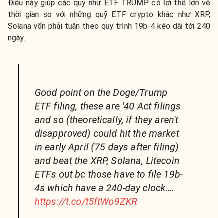
Điều này giúp các quỹ như ETF TRUMP có lợi thế lớn về
thời gian so với những quỹ ETF crypto khác như XRP,
Solana vốn phải tuân theo quy trình 19b-4 kéo dài tới 240
ngày.
Good point on the Doge/Trump
ETF filing, these are '40 Act filings
and so (theoretically, if they aren't
disapproved) could hit the market
in early April (75 days after filing)
and beat the XRP, Solana, Litecoin
ETFs out bc those have to file 19b-
4s which have a 240-day clock.…
https://t.co/t5ftWo9ZKR