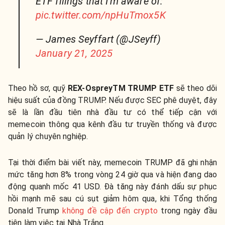
ETF filings that I'm aware of:
pic.twitter.com/npHuTmox5K
— James Seyffart (@JSeyff)
January 21, 2025
Theo hồ sơ, quỹ
REX-OspreyTM TRUMP ETF
sẽ theo dõi
hiệu suất của đồng TRUMP. Nếu được SEC phê duyệt, đây
sẽ là lần đầu tiên nhà đầu tư có thể tiếp cận với
memecoin thông qua kênh đầu tư truyền thống và được
quản lý chuyên nghiệp.
Tại thời điểm bài viết này, memecoin TRUMP đã ghi nhận
mức tăng hơn 8% trong vòng 24 giờ qua và hiện đang dao
động quanh mốc 41 USD. Đà tăng này đánh dấu sự phục
hồi mạnh mẽ sau cú sụt giảm hôm qua, khi Tổng thống
Donald Trump
không đề cập đến crypto
trong ngày đầu
tiên làm việc tại Nhà Trắng.