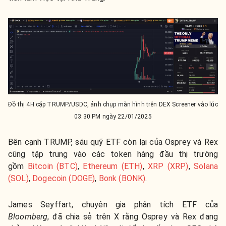
Đồ thị 4H cặp TRUMP/USDC, ảnh chụp màn hình trên DEX Screener vào lúc
03:30 PM ngày 22/01/2025
Bên cạnh TRUMP, sáu quỹ ETF còn lại của Osprey và Rex
cũng tập trung vào các token hàng đầu thị trường
gồm
Bitcoin (BTC)
,
Ethereum (ETH)
,
XRP (XRP)
,
Solana
(SOL)
,
Dogecoin (DOGE)
,
Bonk (BONK)
.
James Seyffart, chuyên gia phân tích ETF của
Bloomberg
, đã chia sẻ trên X rằng Osprey và Rex đang