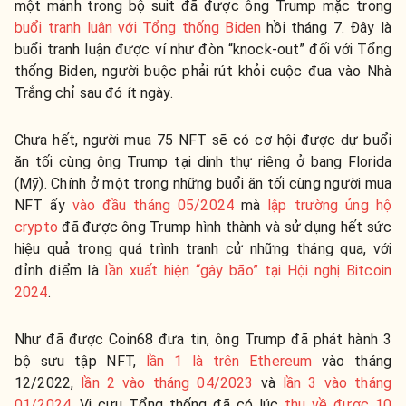
một mảnh trong bộ suit đã được ông Trump mặc trong
buổi tranh luận với Tổng thống Biden
hồi tháng 7. Đây là
buổi tranh luận được ví như đòn “knock-out” đối với Tổng
thống Biden, người buộc phải rút khỏi cuộc đua vào Nhà
Trắng chỉ sau đó ít ngày.
Chưa hết, người mua 75 NFT sẽ có cơ hội được dự buổi
ăn tối cùng ông Trump tại dinh thự riêng ở bang Florida
(Mỹ). Chính ở một trong những buổi ăn tối cùng người mua
NFT ấy
vào đầu tháng 05/2024
mà
lập trường ủng hộ
crypto
đã được ông Trump hình thành và sử dụng hết sức
hiệu quả trong quá trình tranh cử những tháng qua, với
đỉnh điểm là
lần xuất hiện “gây bão” tại Hội nghị Bitcoin
2024
.
Như đã được Coin68 đưa tin, ông Trump đã phát hành 3
bộ sưu tập NFT,
lần 1 là trên Ethereum
vào tháng
12/2022,
lần 2 vào tháng 04/2023
và
lần 3 vào tháng
01/2024
. Vị cựu Tổng thống đã có lúc
thu về được 10