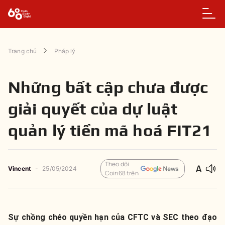
Trang chủ
Pháp lý
Những bất cập chưa được
giải quyết của dự luật
quản lý tiền mã hoá FIT21
Theo dõi
Vincent
-
25/05/2024
Coin68 trên
Sự chồng chéo quyền hạn của CFTC và SEC theo đạo