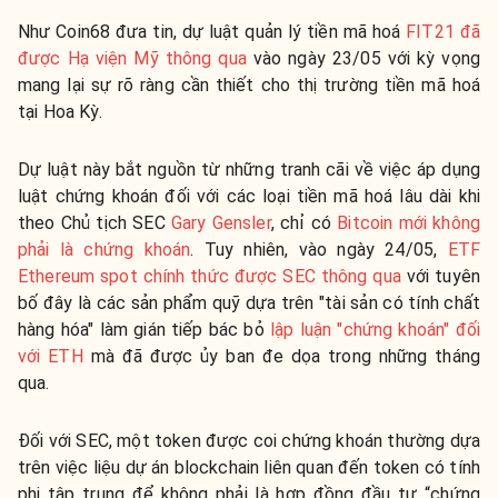
Như Coin68 đưa tin, dự luật quản lý tiền mã hoá
FIT21 đã
được Hạ viện Mỹ thông qua
vào ngày 23/05 với kỳ vọng
mang lại sự rõ ràng cần thiết cho thị trường tiền mã hoá
tại Hoa Kỳ.
Dự luật này
bắt nguồn từ những tranh cãi về việc áp dụng
luật chứng khoán đối với các loại tiền mã hoá lâu dài khi
theo Chủ tịch SEC
Gary Gensler
, chỉ có
Bitcoin mới không
phải là chứng khoán
. Tuy nhiên, vào ngày 24/05,
ETF
Ethereum spot chính thức được SEC thông qua
với tuyên
bố đây là các sản phẩm quỹ dựa trên "tài sản có tính chất
hàng hóa" làm gián tiếp bác bỏ
lập luận "chứng khoán" đối
với ETH
mà đã được ủy ban đe dọa trong những tháng
qua.
Đối với SEC, một token được coi chứng khoán thường dựa
trên việc liệu dự án blockchain liên quan đến token có tính
phi tập trung để không phải là hợp đồng đầu tư “chứng