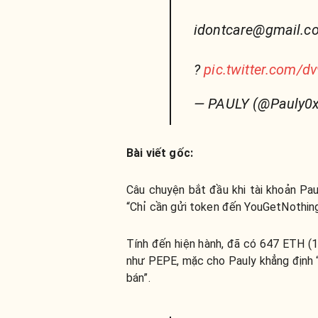
idontcare@gmail.c
?
pic.twitter.com/
— PAULY (@Pauly0
Bài viết gốc:
Câu chuyện bắt đầu khi tài khoản Pau
“
Chỉ cần gửi token đến YouGetNothing.
Tính đến hiện hành, đã có 647 ETH (
như PEPE, mặc cho Pauly khẳng định “
bán”.