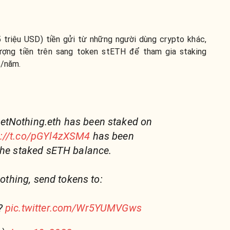
 triệu USD) tiền gửi từ những người dùng crypto khác,
ượng tiền trên sang token stETH để tham gia staking
%/năm.
tNothing.eth has been staked on
s://t.co/pGYl4zXSM4
has been
the staked sETH balance.
nothing, send tokens to:
 ?
pic.twitter.com/Wr5YUMVGws