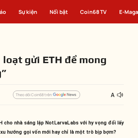
cáo
Sự kiện
Nổi bật
Coin68 TV
E-Maga
 loạt gửi ETH để mong
g”
Theo dõi Coin68 trên
H cho nhà sáng lập NotLarvaLabs với hy vọng đổi lấy
 xu hướng gọi vốn mới hay chỉ là một trò bịp bợm?