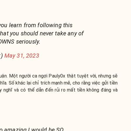
 you learn from following this
 that you should never take any of
OWNS seriously.
x)
May 31, 2023
 luận. Một người ca ngợi Pauly0x thật tuyệt vời, nhưng sẽ
ghĩa. Số khác lại chỉ trích mạnh mẽ, cho rằng việc gửi tiền
 nghĩ và có thể dẫn đến rủi ro mất tiền không đáng và
so amazing I would be SO