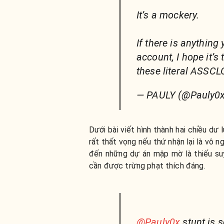
It’s a mockery.
If there is anything
account, I hope it’s
these literal ASSCL
— PAULY (@Pauly0
Dưới bài viết hình thành hai chiều dư
rất thất vọng nếu thứ nhận lại là vô n
đến những dự án mập mờ là thiếu suy
cần được trừng phạt thích đáng.
@Pauly0x
stunt is 