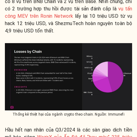
có 8 vụ trên BNB Chain và 2 vụ trên Base. Nhìn chung, chỉ
có 2 trường hợp thu hồi được tài sản đánh cắp là
vụ tấn
công MEV trên Ronin Network
lấy lại 10 triệu USD từ vụ
hack 12 triệu USD, và ShezmuTech hoàn nguyên toàn bộ
4,9 triệu USD tổn thất.
Thống kê thiệt hại của ngành crypto theo chain. Nguồn: Immunefi
Hầu hết nạn nhân của Q3/2024 là các sàn giao dịch tiền