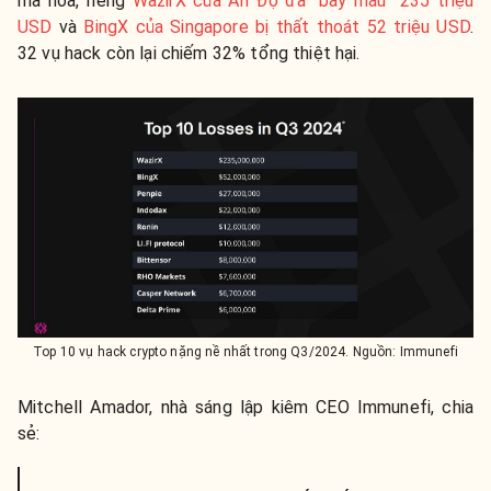
mã hóa, riêng
WazirX của Ấn Độ đã “bay màu” 235 triệu
USD
và
BingX của Singapore bị thất thoát 52 triệu USD
.
32 vụ hack còn lại chiếm 32% tổng thiệt hại.
Top 10 vụ hack crypto nặng nề nhất trong Q3/2024. Nguồn: Immunefi
Mitchell Amador, nhà sáng lập kiêm CEO Immunefi, chia
sẻ: