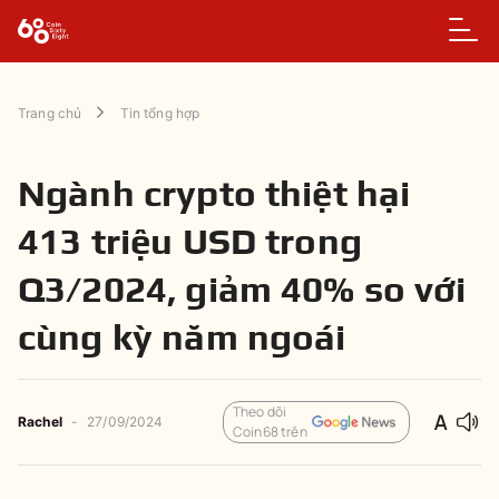
Trang chủ
Tin tổng hợp
Ngành crypto thiệt hại
413 triệu USD trong
Q3/2024, giảm 40% so với
cùng kỳ năm ngoái
Theo dõi
Rachel
-
27/09/2024
Coin68 trên