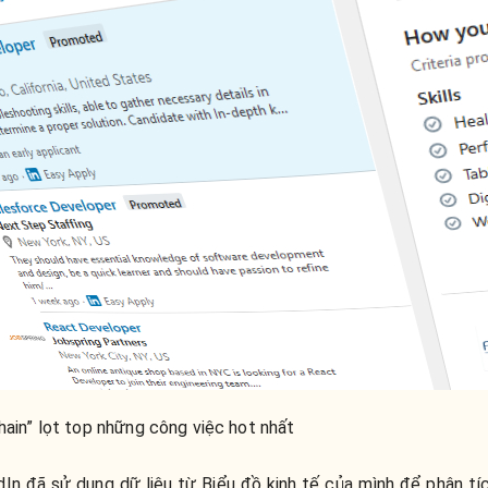
hain” lọt top những công việc hot nhất
edIn đã sử dụng dữ liệu từ Biểu đồ kinh tế của mình để phân t