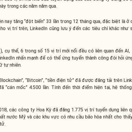
 này trong các năm năm qua.
iện nay tăng “đột biến” 33 lần trong 12 tháng qua, đặc biệt là ở
ho vị trí trên, LinkedIn cũng lưu ý đến các tiêu chí khác như
 cụ thể, 6 trong số 15 vị trí mới nổi đều có liên quan đến AI
 LinkedIn nhấn mạnh để có thể ứng tuyển thành công đòi hỏi ứn
 tự nhiên.
lockchain”, “Bitcoin”, “tiền điện tử” đã được đăng tải trên Li
 “cán mốc” 4.500 lần. Tính đến thời điểm hiện tại, hệ thống
18, các công ty Hoa Kỳ đã đăng 1.775 vị trí tuyển dụng liên 
 nhất nước Mỹ và các khu vực có nhu cầu bão hòa nhất cho thấ
tử.