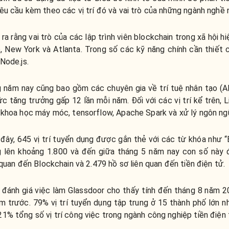
êu cầu kèm theo các vị trí đó và vai trò của những ngành nghề
a rằng vai trò của các lập trình viên blockchain trong xã hội h
, New York và Atlanta. Trong số các kỹ năng chính cần thiết c
Node.js.
năm nay cũng bao gồm các chuyên gia về trí tuệ nhân tạo (AI),
c tăng trưởng gấp 12 lần mỗi năm. Đối với các vị trí kể trên,
 khoa học máy móc, tensorflow, Apache Spark và xử lý ngôn ngữ
ây, 645 vị trí tuyển dụng được gắn thẻ với các từ khóa như “B
lên khoảng 1.800 và đến giữa tháng 5 năm nay con số này đã
 quan đến Blockchain và 2.479 hồ sơ liên quan đến tiền điện tử.
đánh giá việc làm Glassdoor cho thấy tính đến tháng 8 năm 20
ăm trước. 79% vị trí tuyển dụng tập trung ở 15 thành phố lớn
1% tổng số vị trí công việc trong ngành công nghiệp tiền điện 