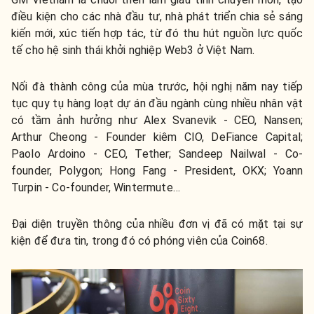
điều kiện cho các nhà đầu tư, nhà phát triển chia sẻ sáng
kiến mới, xúc tiến hợp tác, từ đó thu hút nguồn lực quốc
tế cho hệ sinh thái khởi nghiệp Web3 ở Việt Nam.
Nối đà thành công của mùa trước, hội nghị năm nay tiếp
tục quy tụ hàng loạt dự án đầu ngành cùng nhiều nhân vật
có tầm ảnh hưởng như Alex Svanevik - CEO, Nansen;
Arthur Cheong - Founder kiêm CIO, DeFiance Capital;
Paolo Ardoino - CEO, Tether; Sandeep Nailwal - Co-
founder, Polygon; Hong Fang - President, OKX; Yoann
Turpin - Co-founder, Wintermute…
Đại diện truyền thông của nhiều đơn vị đã có mặt tại sự
kiện để đưa tin, trong đó có phóng viên của Coin68.