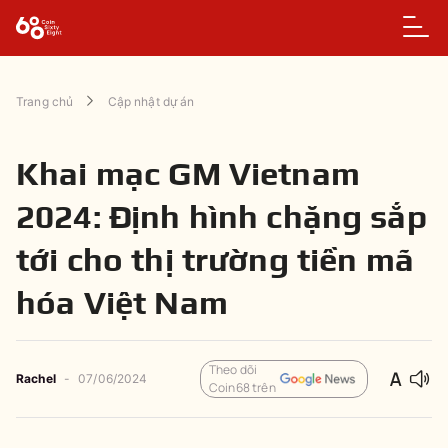
Trang chủ
Cập nhật dự án
Khai mạc GM Vietnam
2024: Định hình chặng sắp
tới cho thị trường tiền mã
hóa Việt Nam
Theo dõi
Rachel
-
07/06/2024
Coin68 trên