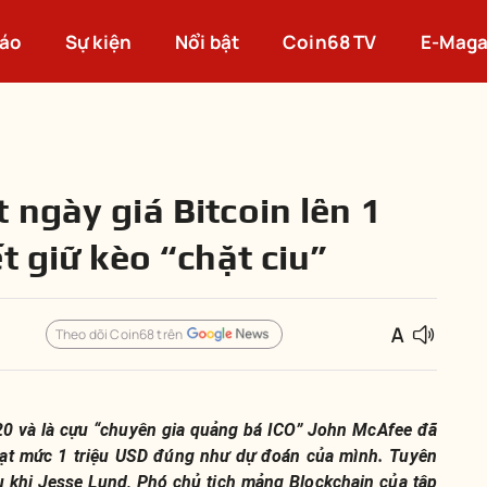
cáo
Sự kiện
Nổi bật
Coin68 TV
E-Maga
 ngày giá Bitcoin lên 1
t giữ kèo “chặt ciu”
Theo dõi Coin68 trên
20 và là cựu “chuyên gia quảng bá ICO” John McAfee đã
 đạt mức 1 triệu USD đúng như dự đoán của mình. Tuyên
u khi Jesse Lund, Phó chủ tịch mảng Blockchain của tập