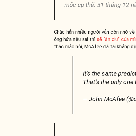
mốc cụ thể: 31 tháng 12 n
Chắc hẳn nhiều người vẫn còn nhớ về
ông hứa nếu sai thì
sẽ “ăn ciu” của m
thắc mắc hỏi, McAfee đã tái khẳng đị
It’s the same predic
That’s the only one 
— John McAfee (@of