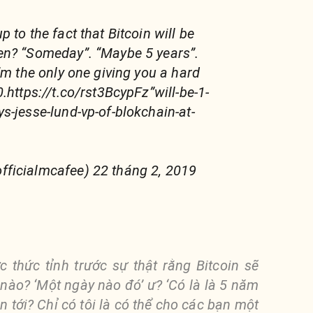
 to the fact that Bitcoin will be
en? “Someday”. “Maybe 5 years”.
’m the only one giving you a hard
.https://t.co/rst3BcypFz”will-be-1-
s-jesse-lund-vp-of-blokchain-at-
ficialmcafee) 22 tháng 2, 2019
 thức tỉnh trước sự thật rằng Bitcoin sẽ
nào? ‘Một ngày nào đó’ ư? ‘Có là là 5 năm
n tới? Chỉ có tôi là có thể cho các bạn một