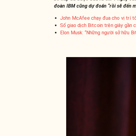
đoàn IBM cũng dự đoán “rồi sẽ đến mộ
John McAfee chạy đua cho vị trí t
Số giao dịch Bitcoin trên giây gần
Elon Musk: “Những người sở hữu Bi