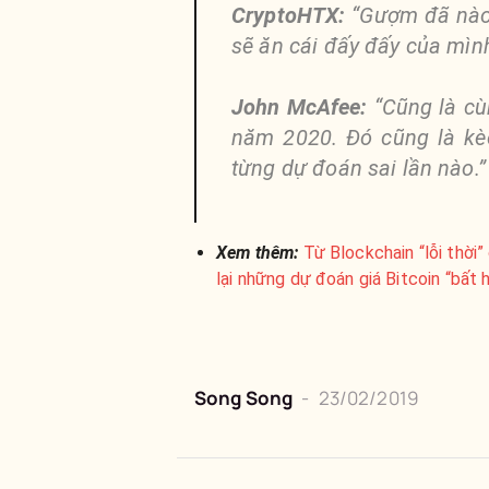
CryptoHTX:
“Gượm đã nào.
sẽ ăn cái đấy đấy của mìn
John McAfee:
“Cũng là cù
năm 2020. Đó cũng là kèo
từng dự đoán sai lần nào.”
Xem thêm:
Từ Blockchain “lỗi thời
lại những dự đoán giá Bitcoin “bất
Song Song
-
23/02/2019