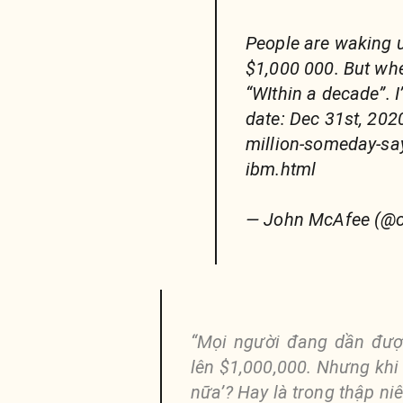
People are waking up
$1,000 000. But wh
“WIthin a decade”. I
date: Dec 31st, 2020
million-someday-say
ibm.html
— John McAfee (@of
“Mọi người đang dần được
lên $1,000,000. Nhưng khi 
nữa’? Hay là trong thập niê