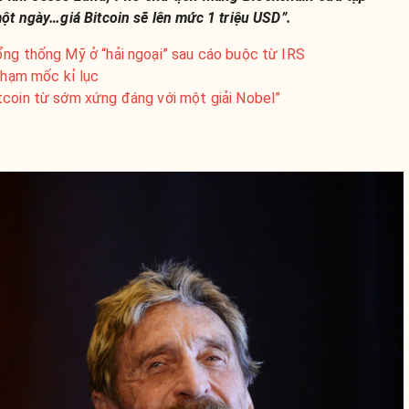
t ngày…giá Bitcoin sẽ lên mức 1 triệu USD”.
ổng thống Mỹ ở “hải ngoại” sau cáo buộc từ IRS
 chạm mốc kỉ lục
tcoin từ sớm xứng đáng với một giải Nobel”