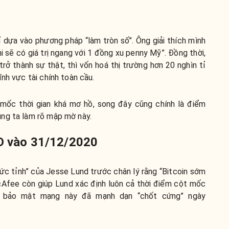
ỉ dựa vào phương pháp “làm tròn số”. Ông giải thích mình
hi sẽ có giá trị ngang với 1 đồng xu penny Mỹ”. Đồng thời,
rở thành sự thật, thì vốn hoá thị trường hơn 20 nghìn tỉ
nh vực tài chính toàn cầu.
 mốc thời gian khá mơ hồ, song đây cũng chính là điểm
ng ta làm rõ mập mờ này.
SD vào 31/12/2020
c tỉnh” của Jesse Lund trước chân lý rằng “Bitcoin sớm
cAfee còn giúp Lund xác định luôn cả thời điểm cột mốc
ia bảo mật mạng này đã mạnh dạn “chốt cứng” ngày