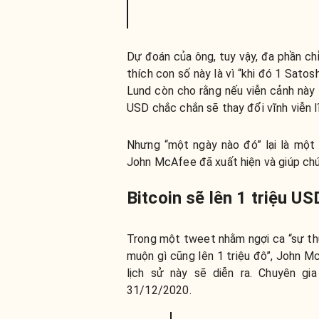
Dự đoán của ông, tuy vậy, đa phần ch
thích con số này là vì “khi đó 1 Satos
Lund còn cho rằng nếu viễn cảnh này t
USD chắc chắn sẽ thay đổi vĩnh viễn lĩ
Nhưng “một ngày nào đó” lại là một
John McAfee đã xuất hiện và giúp chú
Bitcoin sẽ lên 1 triệu U
Trong một tweet nhằm ngợi ca “sự thứ
muộn gì cũng lên 1 triệu đô”, John M
lịch sử này sẽ diễn ra. Chuyên g
31/12/2020.