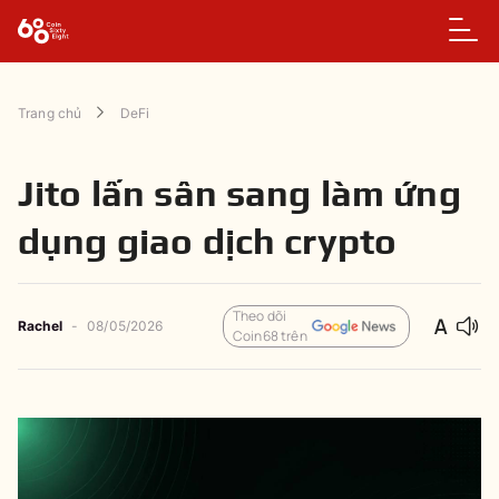
Trang chủ
DeFi
Jito lấn sân sang làm ứng
dụng giao dịch crypto
Theo dõi
Rachel
-
08/05/2026
Coin68 trên