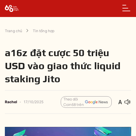
Trang chủ
Tin tổng hợp
a16z đặt cược 50 triệu
USD vào giao thức liquid
staking Jito
Theo dõi
Rachel
-
17/10/2025
Coin68 trên