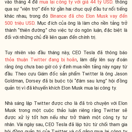
vào tháng 4 để
mua lại công ty với giá 44 tỷ USD
. thông
qua sự “viện trợ” đến từ gần hai chục quỹ đầu tư nổi tiếng
khác nhau, trong đó
Binance đã cho Elon Musk vay đến
500 triệu USD
. Mục đích của ông là làm cho nền tảng trở
thành “thiên đường” cho việc tự do ngôn luận, đặc biệt là
đối với những chủ đề liên quan đến chính trị.
Tuy nhiên vào đầu tháng này, CEO Tesla đã thông báo
thỏa thuận Twitter đang bị hoãn
, làm dấy lên suy đoán
rằng ông chưa bao giờ có ý định mua nền tảng này ngay từ
đầu. Theo cựu Giám đốc sản phẩm Twitter là ông Jason
Goldman, Dorsey đã bị buộc tội “đâm sau lưng” hội đồng
quản trị vì đã khuyến khích Elon Musk mua lại công ty.
Nhà sáng lập Twitter được cho là đã trò chuyện với Elon
Musk trong một cuộc thảo luận riêng rằng Twitter sẽ
được xử lý tốt hơn nếu như trở thành một công ty tư
nhân. Vài ngày sau, CEO Tesla đã lập tức từ chối tham gia
hội đồng quản trị của Twitter và cố gắng mua lại công ty