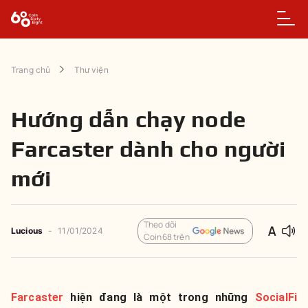
Trang chủ
Thư viện
Hướng dẫn chạy node
Farcaster dành cho người
mới
Theo dõi
Lucious
-
11/01/2024
Coin68 trên
Farcaster
hiện đang là một trong những
SocialFi