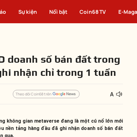
cáo
Sự kiện
Nổi bật
Coin68 TV
E-Maga
D doanh số bán đất trong
hi nhận chỉ trong 1 tuần
Theo dõi Coin68 trên
ng không gian metaverse đang là một cú nổ lớn mới
ều nền tảng hàng đầu đã ghi nhận doanh số bán đất
n qua.