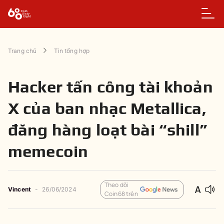
Trang chủ
Tin tổng hợp
Hacker tấn công tài khoản
X của ban nhạc Metallica,
đăng hàng loạt bài “shill”
memecoin
Theo dõi
Vincent
-
26/06/2024
Coin68 trên