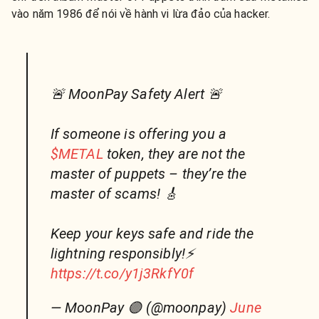
vào năm 1986 để nói về hành vi lừa đảo của hacker.
🚨 MoonPay Safety Alert 🚨
If someone is offering you a
$METAL
token, they are not the
master of puppets – they’re the
master of scams! 🎸
Keep your keys safe and ride the
lightning responsibly!⚡️
https://t.co/y1j3RkfY0f
— MoonPay 🟣 (@moonpay)
June