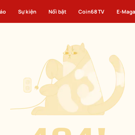
cáo
Sự kiện
Nổi bật
Coin68 TV
E-Maga