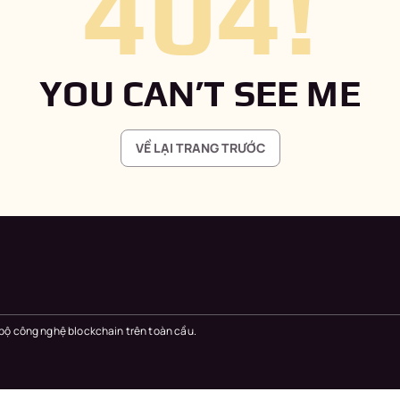
404
!
YOU CAN’T SEE ME
VỀ LẠI TRANG TRƯỚC
 bộ công nghệ blockchain trên toàn cầu.