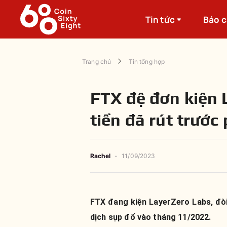
Tin tức
Báo 
Trang chủ
Tin tổng hợp
FTX đệ đơn kiện 
tiền đã rút trước
Rachel
-
11/09/2023
FTX đang kiện LayerZero Labs, đòi 
dịch sụp đổ vào tháng 11/2022.