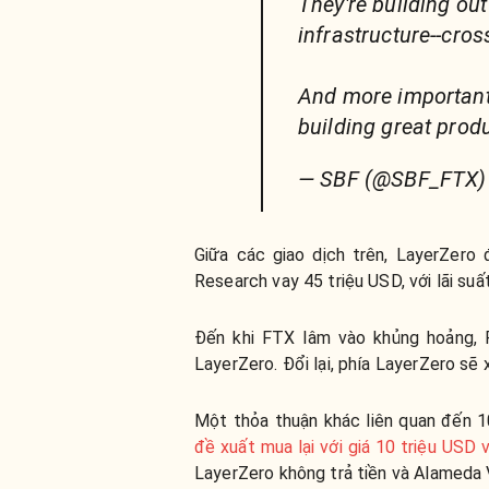
They're building out
infrastructure--cross
And more importantly
building great prod
— SBF (@SBF_FTX
Giữa các giao dịch trên, LayerZer
Research vay 45 triệu USD, với lãi suấ
Đến khi FTX lâm vào khủng hoảng, 
LayerZero. Đổi lại, phía LayerZero sẽ
Một thỏa thuận khác liên quan đến 
đề xuất mua lại với giá 10 triệu USD
LayerZero không trả tiền và Alameda 