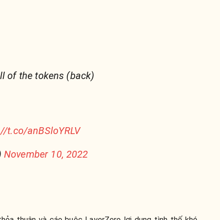
l of the tokens (back)
://t.co/anBSloYRLV
)
November 10, 2022
hỏa thuận và cáo buộc LayerZero lợi dụng tình thế khó