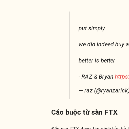
put simply
we did indeed buy al
better is better
- RAZ & Bryan
https
— raz (@ryanzarick
Cáo buộc từ sàn FTX
Đến nay, FTX đang tìm cách hủy bỏ t