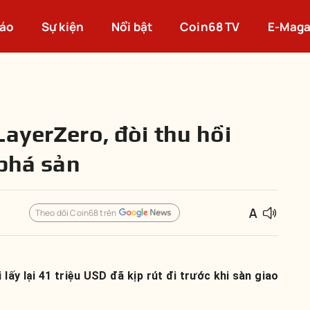
cáo
Sự kiện
Nổi bật
Coin68 TV
E-Maga
LayerZero, đòi thu hồi
 phá sản
Theo dõi Coin68 trên
lấy lại 41 triệu USD đã kịp rút đi trước khi sàn giao