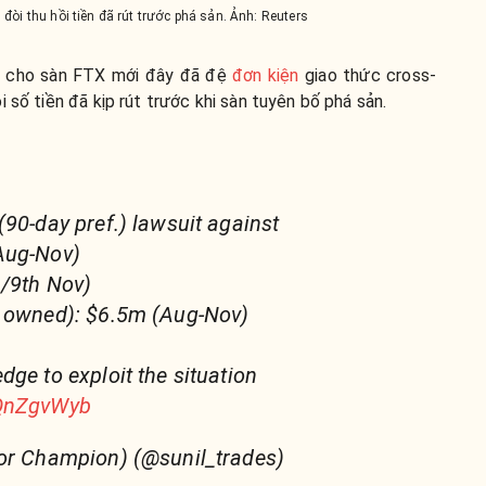
đòi thu hồi tiền đã rút trước phá sản. Ảnh: Reuters
n cho sàn FTX mới đây đã đệ
đơn kiện
giao thức cross-
 số tiền đã kịp rút trước khi sàn tuyên bố phá sản.
(90-day pref.) lawsuit against
Aug-Nov)
h/9th Nov)
n owned): $6.5m (Aug-Nov)
dge to exploit the situation
YQnZgvWyb
tor Champion) (@sunil_trades)