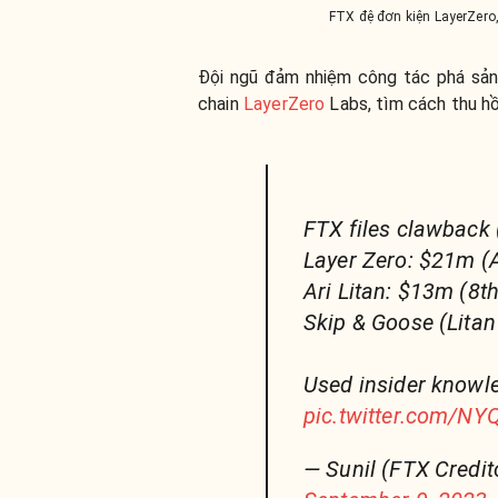
FTX đệ đơn kiện LayerZero, 
Đội ngũ đảm nhiệm công tác phá sả
chain
LayerZero
Labs, tìm cách thu hồi
FTX files clawback 
Layer Zero: $21m (
Ari Litan: $13m (8t
Skip & Goose (Lita
Used insider knowle
pic.twitter.com/N
— Sunil (FTX Credi