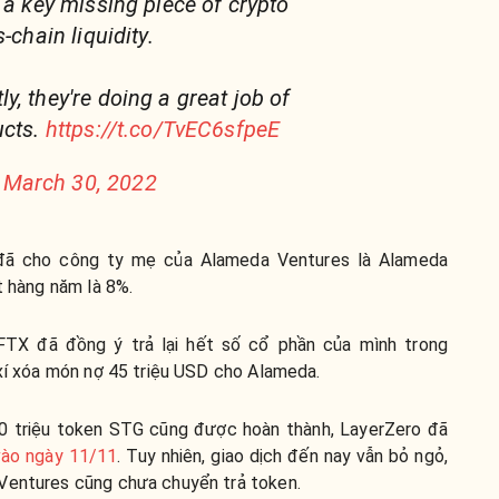
 a key missing piece of crypto
-chain liquidity.
, they're doing a great job of
ucts.
https://t.co/TvEC6sfpeE
)
March 30, 2022
o đã cho công ty mẹ của Alameda Ventures là Alameda
t hàng năm là 8%.
FTX đã đồng ý trả lại hết số cổ phần của mình trong
 xí xóa món nợ 45 triệu USD cho Alameda.
10 triệu token STG cũng được hoàn thành, LayerZero đã
 vào ngày 11/11
. Tuy nhiên, giao dịch đến nay vẫn bỏ ngỏ,
Ventures cũng chưa chuyển trả token.