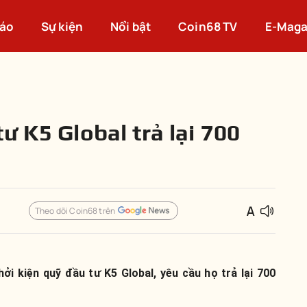
cáo
Sự kiện
Nổi bật
Coin68 TV
E-Maga
ư K5 Global trả lại 700
Theo dõi Coin68 trên
ởi kiện quỹ đầu tư K5 Global, yêu cầu họ trả lại 700