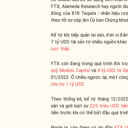
FTX, Alameda Research hay người dùn
đông của 818 Tequila - nhãn hiệu rượ
theo hồ sơ nộp lên Ủy ban Chứng khoán
Kể từ khi tiếp quản lại sàn, đơn vị 
7 tỷ USD tài sản từ nhiều nguồn khác
cực thấp
.
FTX còn đang trong quá trình đòi tr
quỹ Modulo Capital
và
4 tỷ USD từ Ge
01/2022. Ở chiều ngược lại, một côn
cho họ 1 tỷ USD
.
Theo thống kê, kể từ tháng 12/2022
sàn và giới luật sư
225 triệu USD tiền
tiền trước khi có thể bắt đầu quá trìn
Ngoài ra, còn đang có tin đồn
FTX ch