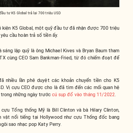
ầu tư K5 Global trả lại 700 triệu USD
i kiện K5 Global, một quỹ đầu tư đã nhận được 700 triệu
êu cầu hoàn trả số tiền ấy.
 sáng lập quỹ là ông Michael Kives và Bryan Baum tham
 FTX cùng CEO Sam Bankman-Fried, từ đó chiếm đoạt để
ã nhiều lần phê duyệt các khoản chuyển tiền cho K5
u USD. Vị cựu CEO được cho là đã tìm đến các mối quan hệ
n trong những ngày trước
cú sụp đổ vào tháng 11/2022
.
 cựu Tổng thống Mỹ là Bill Clinton và bà Hilary Clinton,
ân vật nổi tiếng tại Hollywood như cựu Thống đốc bang
ngôi sao nhạc pop Katy Perry.