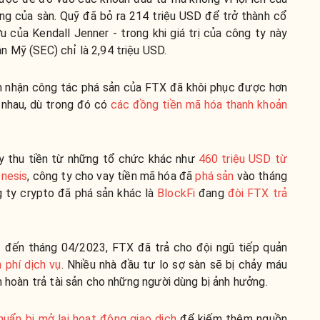
g của sàn. Quỹ đã bỏ ra 214 triệu USD để trở thành cổ
u của Kendall Jenner - trong khi giá trị của công ty này
 Mỹ (SEC) chỉ là 2,94 triệu USD.
đảm nhận công tác phá sản của FTX đã khôi phục được hơn
 nhau, dù trong đó có
các đồng tiền mã hóa thanh khoản
uy thu tiền từ những tổ chức khác như
460 triệu USD từ
nesis
, công ty cho vay tiền mã hóa đã
phá sản
vào tháng
g ty crypto đã phá sản khác là
BlockFi
đang
đòi FTX trả
 đến tháng 04/2023, FTX đã trả cho đội ngũ tiếp quản
 phí dịch vụ
. Nhiều nhà đầu tư lo sợ sàn sẽ bị chảy máu
h hoàn trả tài sản cho những người dùng bị ảnh hưởng.
uẩn bị mở lại hoạt động giao dịch
để kiếm thêm nguồn