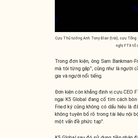
Cựu Thủ tướng Anh Tony Blair (trái), cựu Tổng 
nghị FTX tổ
Trong đơn kiện, ông Sam Bankman-Fri
mà tôi từng gặp”, cũng như là người cầ
gia và người nổi tiếng.
Đơn kiện còn khẳng định vị cựu CEO F
ngại K5 Global đang cố tìm cách bò
Fried ký cũng không có dấu hiệu là 
không tuyên bố rõ trong tài liệu nội 
một vấn đề phức tạp".
K5 Global sau đó sử dụng tiền nhận đ