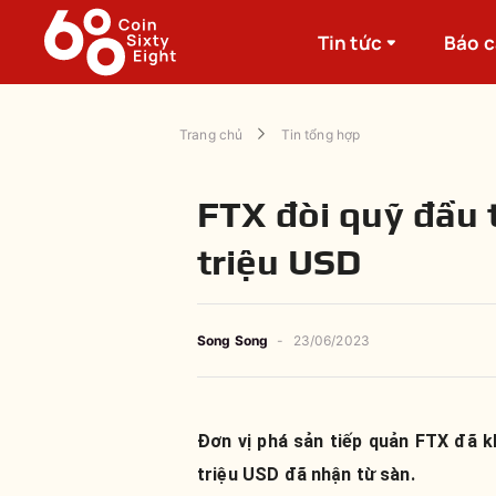
Tin tức
Báo 
Trang chủ
Tin tổng hợp
FTX đòi quỹ đầu t
triệu USD
Song Song
-
23/06/2023
Đơn vị phá sản tiếp quản FTX đã kh
triệu USD đã nhận từ sàn.