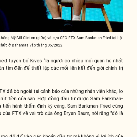
thống Mỹ Bill Clinton (giữa) và cựu CEO FTX Sam Bankman-Fried tại hội
 chức ở Bahamas vào tháng 05/2022
ed tuyên bố Kives “là người có nhiều mối quan hệ nhất
n tìm đến để thiết lập các mối liên kết đến giới chính trị
TX đã bỏ ngoài tai cảnh báo của những nhân viên khác, lo
n rút tiền của sàn. Hợp đồng đầu tư được Sam Bankman-
đã tiến hành thẩm định kỹ càng. Sam Bankman-Fried cũng
bộ của FTX về vai trò của ông Bryan Baum, nói rằng "đó là
ược để đổ vào các khoản đầu tư mà không vì lợi ích của