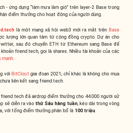
ch - ứng dụng “làm mưa làm gió” trên layer-2 Base trong
i nhận điểm thưởng cho hoạt động của người dùng.
nd.tech
là một mạng xã hội web3 mới ra mắt trên
Base
ược lượng lớn quan tâm từ cộng đồng crypto. Dự án cho
 Twitter, sau đó chuyển ETH từ Ethereum sang Base để
khoản friend.tech, gọi là shares. Nhiều tài khoản của các
g mạnh
.
ng với
BitClout
giai đoạn 2021, chỉ khác là không cho mua
chưa liên kết sang friend.tech.
friend.tech đã airdrop điểm thưởng cho 44.000 người sử
op sẽ diễn ra vào
thứ Sáu hàng tuần
, kéo dài trong vòng
a, với tổng điểm thưởng phân bổ là
100 triệu
.