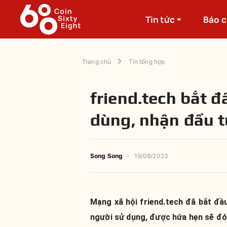
Tin tức
Báo 
Trang chủ
Tin tổng hợp
friend.tech bắt 
dùng, nhận đầu t
Song Song
-
19/08/2023
Mạng xã hội friend.tech đã bắt đầ
người sử dụng, được hứa hẹn sẽ đón