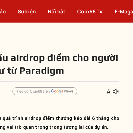
cáo
Sự kiện
Nổi bật
Coin68 TV
E-Maga
đầu airdrop điểm cho người
ư từ Paradigm
Theo dõi Coin68 trên
u quá trình airdrop điểm thưởng kéo dài 6 tháng cho
g vai trò quan trọng trong tương lai của dự án.