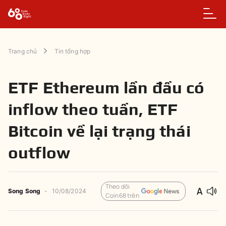
Trang chủ
Tin tổng hợp
ETF Ethereum lần đầu có
inflow theo tuần, ETF
Bitcoin về lại trạng thái
outflow
Theo dõi
Song Song
-
10/08/2024
Coin68 trên