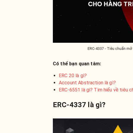
ERC-4337 - Tiêu chuẩn mở 
Có thể bạn quan tâm:
ERC 20 là gì?
Account Abstraction là gì?
ERC-6551 là gì? Tìm hiểu về tiêu 
ERC-4337 là gì?