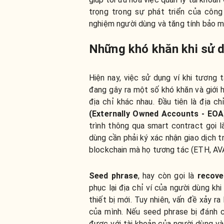
trọng trong sự phát triển của công 
nghiệm người dùng và tăng tính bảo m
Những khó khăn khi sử d
Hiện nay, việc sử dụng ví khi tương 
đang gây ra một số khó khăn và giới 
địa chỉ khác nhau. Đầu tiên là địa c
(
Externally Owned Accounts - EOA
trình thông qua smart contract gọi 
dùng cần phải ký xác nhận giao dịch t
blockchain mà họ tương tác (ETH, AVA
Seed phrase
, hay còn gọi là
r
ecove
phục lại địa chỉ ví của người dùng k
thiết bị mới. Tuy nhiên, vấn đề xảy 
của mình. Nếu seed phrase bị đánh c
được với tài khoản của người dùng và