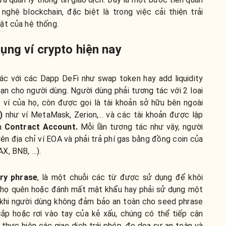
nghệ blockchain, đặc biệt là trong việc cải thiện trải
ật của hệ thống.
ụng ví crypto hiện nay
tác với các Dapp DeFi như swap token hay add liquidity
hạn cho người dùng. Người dùng phải tương tác với 2 loại
hỉ ví của họ, còn được gọi là tài khoản sở hữu bên ngoài
)
như ví MetaMask, Zerion,... và các tài khoản được lập
là
Contract Account
.
Mỗi lần tương tác như vậy, người
rên địa chỉ ví EOA và phải trả phí gas bằng đồng coin của
X, BNB, …).
ry phrase
, là một chuỗi các từ được sử dụng để khôi
hi họ quên hoặc đánh mất mật khẩu hay phải sử dụng một
ra khi người dùng không đảm bảo an toàn cho seed phrase
ắp hoặc rơi vào tay của kẻ xấu, chúng có thể tiếp cận
 thực hiện các giao dịch trái phép, đe dọa sự an toàn và