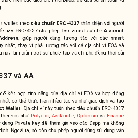
g.
ct wallet theo
tiêu chuẩn ERC-4337
thân thiện với người
 đề này. ERC-4337 cho phép tạo ra một cơ chế
Account
 Address
, giúp người dùng tương tác với các smart
y nhất, thay vì phải tương tác với cả địa chỉ ví EOA và
 này làm giảm bớt sự phức tạp và chi phí, đồng thời cải
4337 và AA
để kết hợp tính năng của địa chỉ ví EOA và hợp đồng
 nhất có thể thực hiện nhiều tác vụ như giao dịch và tạo
t Wallet
. Địa chỉ ví này tuân theo tiêu chuẩn ERC-4337
 Ethereum như
Polygon
,
Avalanche
,
Optimism
và
Binance
 dụng Private key để tham gia vào các Dapp mà không
 dịch. Ngoài ra, nó còn cho phép người dùng sử dụng vân