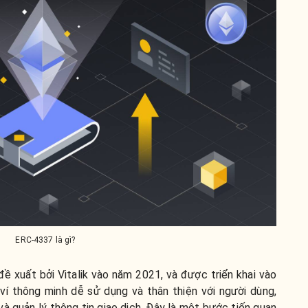
ERC-4337 là gì?
 xuất bởi Vitalik vào năm 2021, và được triển khai vào
í thông minh dễ sử dụng và thân thiện với người dùng,
 và quản lý thông tin giao dịch. Đây là một bước tiến quan