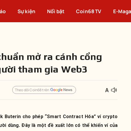
cáo
Sự kiện
Nổi bật
Coin68 TV
E-Maga
chuẩn mở ra cánh cổng
gười tham gia Web3
Theo dõi Coin68 trên
lik Buterin cho phép “Smart Contract Hóa” ví crypto
ời dùng. Đây là một đề xuất lớn có thể khiến ví của