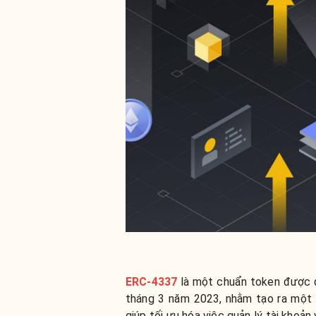
ERC-4337
là một chuẩn token được đề
tháng 3 năm 2023, nhằm tạo ra một v
giúp tối ưu hóa việc quản lý tài khoản