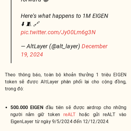
Here's what happens to 1M EIGEN
⬇️ 🧵 🔗
pic.twitter.com/Jy00Lm6g3N
— AltLayer (@alt_layer)
December
19, 2024
Theo thông báo, toàn bộ khoản thưởng 1 triệu EIGEN
token sẽ được AltLayer phân phối lại cho cộng đồng,
trong đó:
500.000 EIGEN
đầu tiên sẽ được airdrop cho những
người nắm giữ token
reALT
hoặc gửi reALT vào
EigenLayer từ ngày 9/5/2024 đến 12/12/2024.