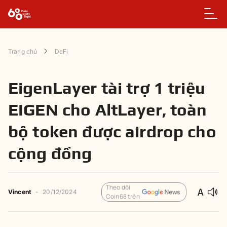
Trang chủ
DeFi
EigenLayer tài trợ 1 triệu
EIGEN cho AltLayer, toàn
bộ token được airdrop cho
cộng đồng
Theo dõi
Vincent
-
20/12/2024
Coin68 trên