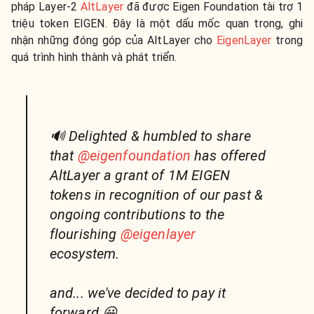
pháp Layer-2
AltLayer
đã được Eigen Foundation tài trợ 1
triệu token EIGEN. Đây là một dấu mốc quan trọng, ghi
nhận những đóng góp của AltLayer cho
EigenLayer
trong
quá trình hình thành và phát triển.
🔊 Delighted & humbled to share
that
@eigenfoundation
has offered
AltLayer a grant of 1M EIGEN
tokens in recognition of our past &
ongoing contributions to the
flourishing
@eigenlayer
ecosystem.
and... we've decided to pay it
forward 😀