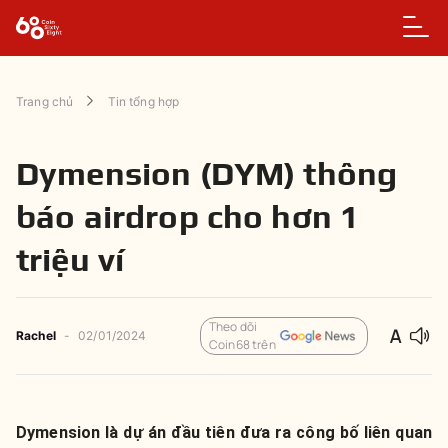
Trang chủ
Tin tổng hợp
Dymension (DYM) thông
báo airdrop cho hơn 1
triệu ví
Theo dõi
Rachel
-
02/01/2024
Coin68 trên
Dymension là dự án đầu tiên đưa ra công bố liên quan