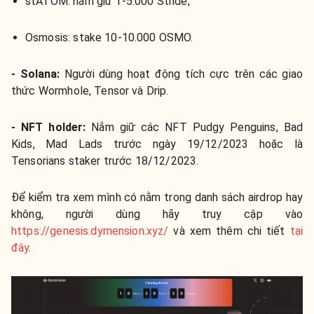
stATOM: nắm giữ 1-5.000 Stride;
Osmosis: stake 10-10.000 OSMO.
- Solana:
Người dùng hoạt động tích cực trên các giao
thức Wormhole, Tensor và Drip.
- NFT holder:
Nắm giữ các NFT Pudgy Penguins, Bad
Kids, Mad Lads trước ngày 19/12/2023 hoặc là
Tensorians staker trước 18/12/2023.
Để kiểm tra xem mình có nằm trong danh sách airdrop hay
không, người dùng hãy truy cập vào
https://genesis.dymension.xyz/
và x
em thêm chi tiết
tại
đây
.