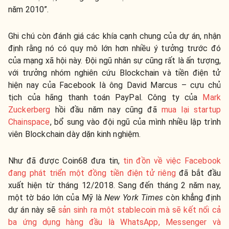
năm 2010”.
Ghi chú còn đánh giá các khía cạnh chung của dự án, nhận
định rằng nó có quy mô lớn hơn nhiều ý tưởng trước đó
của mạng xã hội này. Đội ngũ nhân sự cũng rất là ấn tượng,
với trưởng nhóm nghiên cứu Blockchain và tiền điện tử
hiện nay của Facebook là ông David Marcus – cựu chủ
tịch của hãng thanh toán PayPal. Công ty của
Mark
Zuckerberg
hồi đầu năm nay cũng đã
mua lại startup
Chainspace
, bổ sung vào đội ngũ của mình nhiều lập trình
viên Blockchain dày dặn kinh nghiệm.
Như đã được Coin68 đưa tin,
tin đồn về việc Facebook
đang phát triển một đồng tiền điện tử riêng
đã bắt đầu
xuất hiện từ tháng 12/2018. Sang đến tháng 2 năm nay,
một tờ báo lớn của Mỹ là
New York Times
còn khẳng định
dự án này sẽ
sản sinh ra một stablecoin mà sẽ kết nối cả
ba ứng dụng hàng đầu là WhatsApp, Messenger và