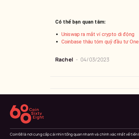
Có thể bạn quan tâm:
Uniswap ra mắt ví crypto di động
Coinbase thâu tóm quỹ đầu tư One
Rachel
-
04/03/2023
Coin68 là nơi cung cấp cái nhìn tổng quan nhanh và chính xác nhất về tiến