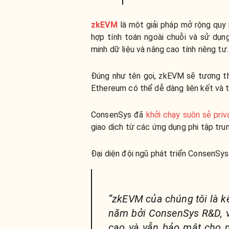
zkEVM
là một giải pháp mở rộng quy
hợp tính toán ngoài chuỗi
và sử dụn
minh dữ liệu và nâng cao tính riêng tư
Đúng như tên gọi, zkEVM sẽ tương th
Ethereum có thể dễ dàng liên kết và t
ConsenSys đã
khởi chạy suôn sẻ pr
giao dịch từ các ứng dụng phi tập tru
Đại diện đội ngũ phát triển ConsenSys
“zkEVM của chúng tôi là k
năm bởi ConsenSys R&D, v
cao và vẫn bảo mật cho m