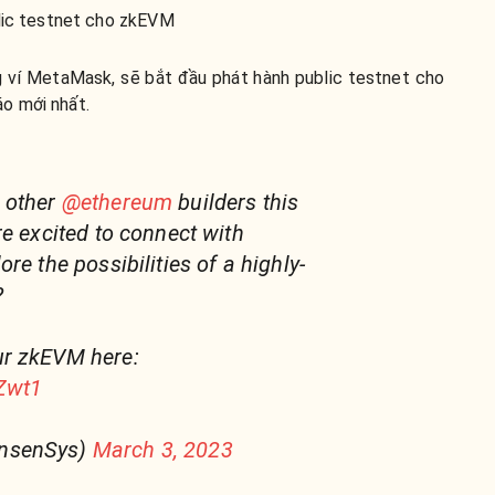
lic testnet cho zkEVM
 ví MetaMask, sẽ bắt đầu phát hành public testnet cho
o mới nhất.
 other
@ethereum
builders this
re excited to connect with
re the possibilities of a highly-
?
r zkEVM here:
eZwt1
nsenSys)
March 3, 2023