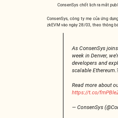
ConsenSys chốt lịch ra mắt pub
ConsenSys, công ty mẹ của ứng dụng
zkEVM vào ngày 28/03, theo thông bá
As ConsenSys joins
week in Denver, we’
developers and explo
scalable Ethereum.
Read more about ou
https://t.co/fmPBl
— ConsenSys (@Co