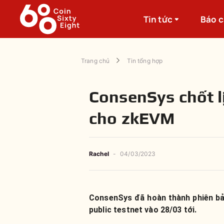
Tin tức
Báo 
Trang chủ
Tin tổng hợp
ConsenSys chốt lị
cho zkEVM
Rachel
-
04/03/2023
ConsenSys đã hoàn thành phiên bản
public testnet vào 28/03 tới.