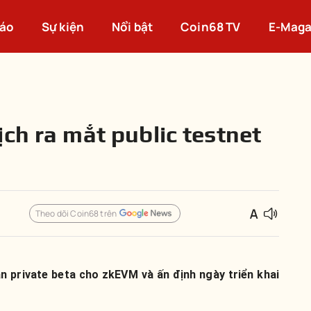
cáo
Sự kiện
Nổi bật
Coin68 TV
E-Maga
ch ra mắt public testnet
Theo dõi Coin68 trên
 private beta cho zkEVM và ấn định ngày triển khai