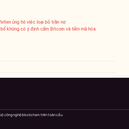
llen ủng hộ việc loại bỏ trần nợ
bố không có ý định cấm Bitcoin và tiền mã hóa
 bộ công nghệ blockchain trên toàn cầu.