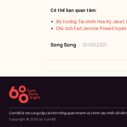
Có thể bạn quan tâm:
Bộ trưởng Tài chính Hoa Kỳ Janet Ye
Chủ tịch Fed Jerome Powell tuyên 
Song Song
-
01/10/2021
Coin68 là nơi cung cấp cái nhìn tổng quan nhanh và chính xác nhất về tiến
Copyright © 2016 by Coin68