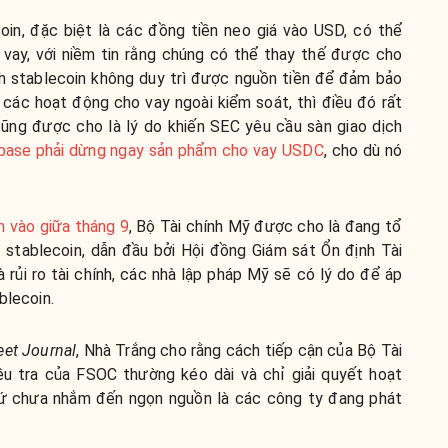
coin, đặc biệt là các đồng tiền neo giá vào USD, có thể
vay, với niềm tin rằng chúng có thể thay thế được cho
h stablecoin không duy trì được nguồn tiền để đảm bảo
các hoạt động cho vay ngoài kiểm soát, thì điều đó rất
 cũng được cho là lý do khiến SEC yêu cầu sàn giao dịch
base phải dừng ngay sản phẩm cho vay USDC
, cho dù nó
n vào giữa tháng 9
, Bộ Tài chính Mỹ được cho là đang tổ
 stablecoin, dẫn đầu bởi Hội đồng Giám sát Ổn định Tài
 rủi ro tài chính, các nhà lập pháp Mỹ sẽ có lý do để áp
blecoin.
eet Journal
, Nhà Trắng cho rằng cách tiếp cận của Bộ Tài
iều tra của FSOC thường kéo dài và chỉ giải quyết hoạt
hứ chưa nhắm đến ngọn nguồn là các công ty đang phát