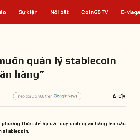
cáo
Sự kiện
Nổi bật
Coin68 TV
E-Maga
muốn quản lý stablecoin
gân hàng”
Theo dõi Coin68 trên
 phương thức để áp đặt quy định ngân hàng lên các
 stablecoin.