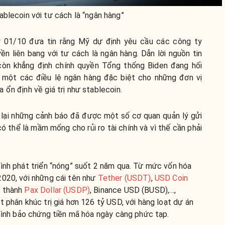
blecoin với tư cách là “ngân hàng”
y 01/10 đưa tin rằng Mỹ dự định yêu cầu các công ty
ền liên bang với tư cách là ngân hàng. Dẫn lời nguồn tin
 còn khẳng định chính quyền Tổng thống Biden đang hối
h một các điều lệ ngân hàng đặc biệt cho những đơn vị
 ổn định về giá trị như stablecoin.
lại những cảnh báo đã được một số cơ quan quản lý gửi
ó thể là mầm mống cho rủi ro tài chính và vì thế cần phải
rình phát triển “nóng” suốt 2 năm qua. Từ mức vốn hóa
2020, với những cái tên như
Tether (USDT)
,
USD Coin
n thành
Pax Dollar (USDP)
, Binance USD (BUSD),…,
t phân khúc trị giá hơn 126 tỷ USD, với hàng loạt dự án
 hình bảo chứng tiền mã hóa ngày càng phức tạp.