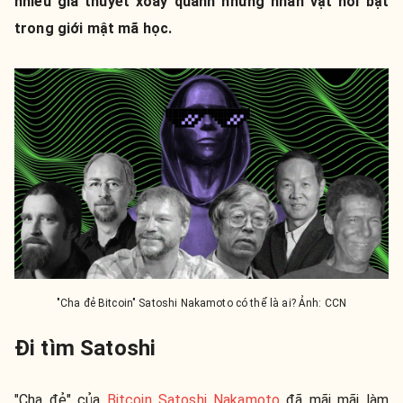
nhiều giả thuyết xoay quanh những nhân vật nổi bật
trong giới mật mã học.
"Cha đẻ Bitcoin" Satoshi Nakamoto có thể là ai? Ảnh: CCN
Đi tìm Satoshi
"Cha đẻ" của
Bitcoin
Satoshi Nakamoto
đã mãi mãi làm