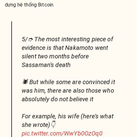
dựng hệ thống Bitcoin.
5/➮ The most interesting piece of
evidence is that Nakamoto went
silent two months before
Sassaman's death
🕷 But while some are convinced it
was him, there are also those who
absolutely do not believe it
For example, his wife (here's what
she wrote)👇
pic.twitter.com/WwYb0OzOq0