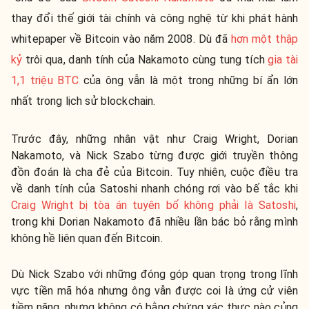
thay đổi thế giới tài chính và công nghệ từ khi phát hành
whitepaper về Bitcoin vào năm 2008. Dù đã
hơn một thập
kỷ
trôi qua, danh tính của Nakamoto cùng tung tích
gia tài
1,1 triệu BTC
của ông vẫn là một trong những bí ẩn lớn
nhất trong lịch sử blockchain.
Trước đây, những nhân vật như Craig Wright, Dorian
Nakamoto, và Nick Szabo từng được giới truyền thông
đồn đoán là cha đẻ của Bitcoin. Tuy nhiên, cuộc điều tra
về danh tính của Satoshi nhanh chóng rơi vào bế tắc khi
Craig Wright bị tòa án tuyên bố không phải là Satoshi
,
trong khi Dorian Nakamoto đã nhiều lần bác bỏ rằng mình
không hề liên quan đến Bitcoin.
Dù Nick Szabo với những đóng góp quan trọng trong lĩnh
vực tiền mã hóa nhưng ông vẫn được coi là ứng cử viên
tiềm năng, nhưng không có bằng chứng xác thực nào củng