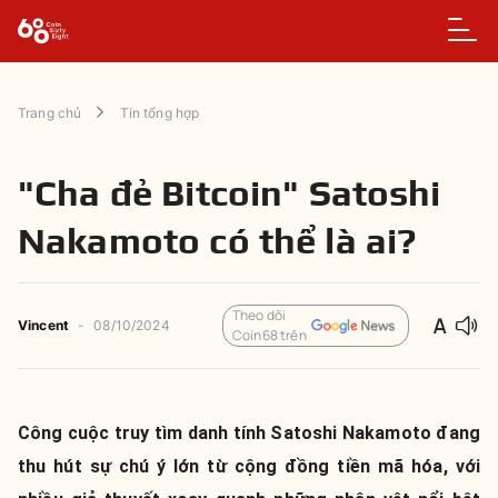
Trang chủ
Tin tổng hợp
"Cha đẻ Bitcoin" Satoshi
Nakamoto có thể là ai?
Theo dõi
Vincent
-
08/10/2024
Coin68 trên
Công cuộc truy tìm danh tính Satoshi Nakamoto đang
thu hút sự chú ý lớn từ cộng đồng tiền mã hóa, với