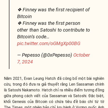
❖ Finney was the first recipient of
Bitcoin
❖ Finney was the first person
other than Satoshi to contribute to
Bitcoin’s code…
pic.twitter.com/oGMgXp00BG
— Pepesso (@0xPepesso)
October
7, 2024
Năm 2021, Evan Leung Hatch đã công bố một bài nghiên
cứu, trong đó đưa ra giả thuyết rằng Len Sassaman chính
là Satoshi Nakamoto. Hatch chỉ ra nhiều điểm tương đồng
giữa phong cách viết của Sassaman và Satoshi. Đặc biệt,
khối Genesis của Bitcoin có chứa tiêu đề báo chí từ tờ
The Times, một phiên bản chỉ lưu hành ở Vương quốc Anh