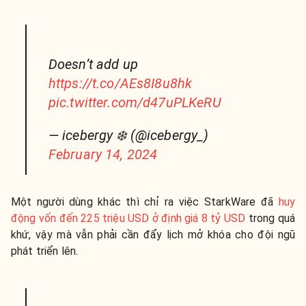
Doesn’t add up
https://t.co/AEs8I8u8hk
pic.twitter.com/d47uPLKeRU
— icebergy ❄️ (@icebergy_)
February 14, 2024
Một người dùng khác thì chỉ ra việc StarkWare đã
huy
động vốn đến 225 triệu USD ở định giá 8 tỷ USD
trong quá
khứ, vậy mà vẫn phải cần đẩy lịch mở khóa cho đội ngũ
phát triển lên.