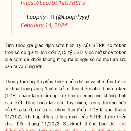
https://t.co/UE1sG7BSFs
— Loopify 🧙‍♂️ (@Loopifyyy)
February 14, 2024
Tính theo giá giao dịch sớm hiện tại của STRK, số token
trên sẽ có giá trị lên đến 2,15 tỷ USD.
Việc mở khóa token
quá sớm đã khiến không ít người lo ngại sẽ có một áp lực
bán ra vô cùng lớn.
Thông thường thì phần token của dự án và nhà đầu tư sẽ
bị khóa trong vòng 1 năm kể từ thời điểm phát hành token
(TGE), nhằm làm giảm áp lực bán ra cũng như khẳng định
cam kết đồng hành lâu dài. Tuy nhiên, trong trường hợp
của Starknet, dự án lại chọn thời điểm TGE là vào tháng
11/2022, khi hợp đồng thông minh của STRK được triển
khai. Đến tháng 11/2023, Starknet thông báo
dời thời
điểm mở khóa token cho nhà đầu tư và đội ngũ sang