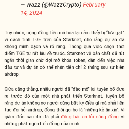
— Wazz (@WazzCrypto)
February
14, 2024
Tuy nhiên, cộng đồng tiền mã hóa lại cảm thấy bị “lừa gạt”
vì cách tính TGE trên của Starknet, cho rằng dự án đã
không minh bạch và rõ ràng. Thông qua việc chọn thời
điểm TGE từ rất lâu về trước, Starknet về bản chất đã rút
ngắn thời gian chờ đợi mở khóa token, dẫn đến việc nhà
đầu tư và dự án có thể nhận tiền chỉ 2 tháng sau sự kiện
airdrop.
Giữa căng thẳng, nhiều người đã "đào mộ" lại tuyên bố đưa
ra trước đó của một nhà phát triển Starknet, tuyên bố
rằng dự án không nợ người dùng bất kỳ điều gì mà phải liên
tục đòi hỏi airdrop, đồng thời gọi họ là "những kẻ ăn xin". Vị
giám đốc sau đó đã phải
đăng bài xin lỗi cộng đồng
vì
những phát ngôn bốc đồng của mình.