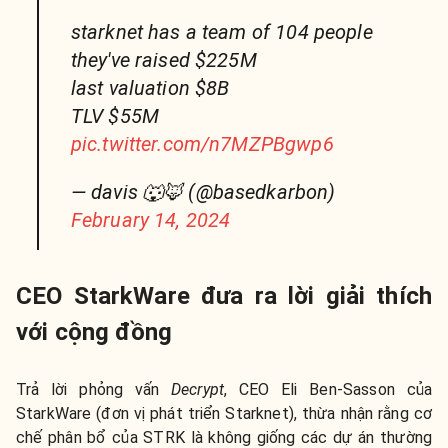
starknet has a team of 104 people
they've raised $225M
last valuation $8B
TLV $55M
pic.twitter.com/n7MZPBgwp6
— davis 🐺🦊 (@basedkarbon)
February 14, 2024
CEO StarkWare đưa ra lời giải thích
với cộng đồng
Trả lời phỏng vấn
Decrypt
, CEO Eli Ben-Sasson của
StarkWare (đơn vị phát triển Starknet), thừa nhận rằng cơ
chế phân bổ của STRK là không giống các dự án thường