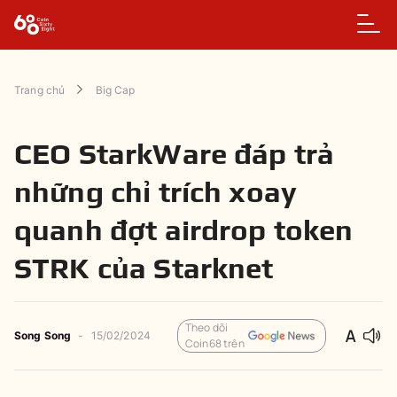
Trang chủ
Big Cap
CEO StarkWare đáp trả
những chỉ trích xoay
quanh đợt airdrop token
STRK của Starknet
Theo dõi
Song Song
-
15/02/2024
Coin68 trên