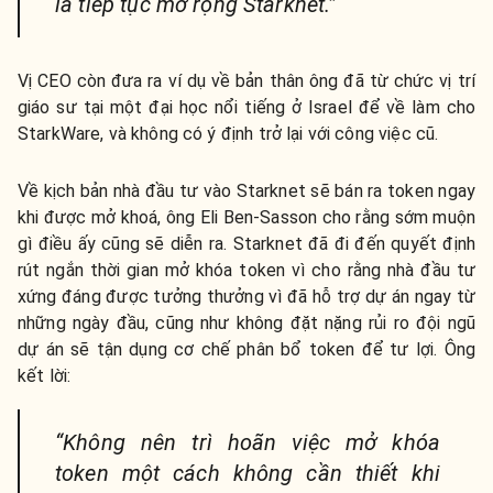
là tiếp tục mở rộng Starknet.”
Vị CEO còn đưa ra ví dụ về bản thân ông đã từ chức vị trí
giáo sư tại một đại học nổi tiếng ở Israel để về làm cho
StarkWare, và không có ý định trở lại với công việc cũ.
Về kịch bản nhà đầu tư vào Starknet sẽ bán ra token ngay
khi được mở khoá, ông Eli Ben-Sasson cho rằng sớm muộn
gì điều ấy cũng sẽ diễn ra. Starknet đã đi đến quyết định
rút ngắn thời gian mở khóa token vì cho rằng nhà đầu tư
xứng đáng được tưởng thưởng vì đã hỗ trợ dự án ngay từ
những ngày đầu, cũng như không đặt nặng rủi ro đội ngũ
dự án sẽ tận dụng cơ chế phân bổ token để tư lợi. Ông
kết lời:
“Không nên trì hoãn việc mở khóa
token một cách không cần thiết khi