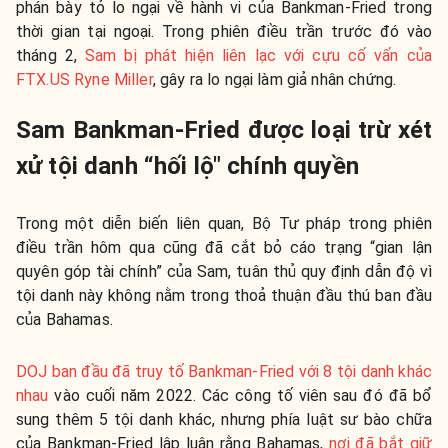
phán bày tỏ lo ngại về hành vi của Bankman-Fried trong
thời gian tại ngoại. Trong phiên điều trần trước đó vào
tháng 2,
Sam bị phát hiện liên lạc với cựu cố vấn của
FTX.US Ryne Miller
, gây ra lo ngại làm giả nhân chứng.
Sam Bankman-Fried được loại trừ xét
xử tội danh “hối lộ" chính quyền
Trong một diễn biến liên quan, Bộ Tư pháp trong phiên
điều trần hôm qua cũng đã cắt bỏ cáo trạng “gian lận
quyên góp tài chính” của Sam, tuân thủ quy định dẫn độ vì
tội danh này không nằm trong thoả thuận đầu thú ban đầu
của Bahamas.
DOJ ban đầu đã truy tố Bankman-Fried với 8 tội danh khác
nhau
vào cuối năm 2022. Các công tố viên sau đó đã bổ
sung thêm 5 tội danh khác, nhưng phía luật sư bào chữa
của Bankman-Fried lập luận rằng Bahamas,
nơi đã bắt giữ