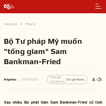
Trang chủ
Pháp lý
Bộ Tư pháp Mỹ muốn
"tống giam" Sam
Bankman-Fried
Theo dõi
Arigatou
-
27/07/2023
Coin68 trên
Sau nhiều lần phát hiện Sam Bankman-Fried cố tình