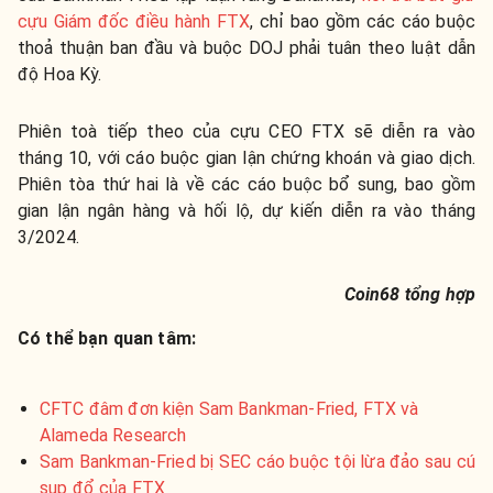
cựu Giám đốc điều hành FTX
, chỉ bao gồm các cáo buộc
thoả thuận ban đầu và buộc DOJ phải tuân theo luật dẫn
độ Hoa Kỳ.
Phiên toà tiếp theo của cựu CEO FTX sẽ diễn ra vào
tháng 10, với cáo buộc gian lận chứng khoán và giao dịch.
Phiên tòa thứ hai là về các cáo buộc bổ sung, bao gồm
gian lận ngân hàng và hối lộ, dự kiến diễn ra vào tháng
3/2024.
Coin68 tổng hợp
Có thể bạn quan tâm:
CFTC đâm đơn kiện Sam Bankman-Fried, FTX và
Alameda Research
Sam Bankman-Fried bị SEC cáo buộc tội lừa đảo sau cú
sụp đổ của FTX