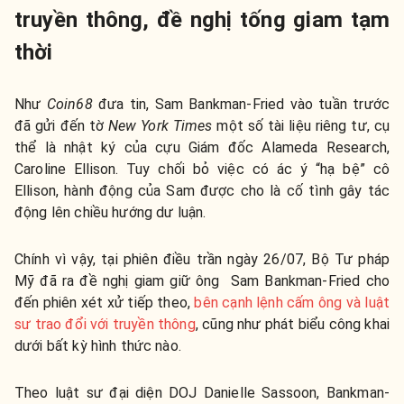
truyền thông, đề nghị tống giam tạm
thời
Như
Coin68
đưa tin, Sam Bankman-Fried vào tuần trước
đã gửi đến tờ
New York Times
một số tài liệu riêng tư, cụ
thể là nhật ký của cựu Giám đốc Alameda Research,
Caroline Ellison. Tuy chối bỏ việc có ác ý “hạ bệ” cô
Ellison, hành động của Sam được cho là cố tình gây tác
động lên chiều hướng dư luận.
Chính vì vậy, tại phiên điều trần ngày 26/07, Bộ Tư pháp
Mỹ đã ra đề nghị giam giữ ông Sam Bankman-Fried cho
đến phiên xét xử tiếp theo,
bên cạnh lệnh cấm ông và luật
sư trao đổi với truyền thông
, cũng như phát biểu công khai
dưới bất kỳ hình thức nào.
Theo luật sư đại diện DOJ Danielle Sassoon, Bankman-