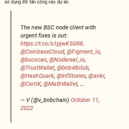
sử dụng để tấn công vào dự án.
The new BSC node client with
urgent fixes is out:
https://t.co/s1pjwK5GR8
.
@CoinbaseCloud
,
@Figment_io
,
@bscscan
,
@Nodereal_io
,
@TrustWallet
,
@bnb48club
,
@HashQuark
,
@InfStones
,
@ankr
,
@CertiK
,
@MathWallet
, …
— V (@v_bnbchain)
October 11,
2022